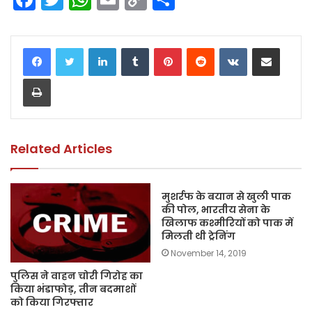
a
w
h
m
o
h
c
itt
a
ai
p
ar
LinkedIn
Tumblr
Pinterest
Reddit
VKontakte
Share via Email
e
er
ts
l
y
e
Print
b
A
Li
o
p
n
o
p
k
k
Related Articles
मुशर्रफ के बयान से खुली पाक
की पोल, भारतीय सेना के
खिलाफ कश्मीरियों को पाक में
मिलती थी ट्रेनिंग
November 14, 2019
पुलिस ने वाहन चोरी गिरोह का
किया भंडाफोड़, तीन बदमाशों
को किया गिरफ्तार