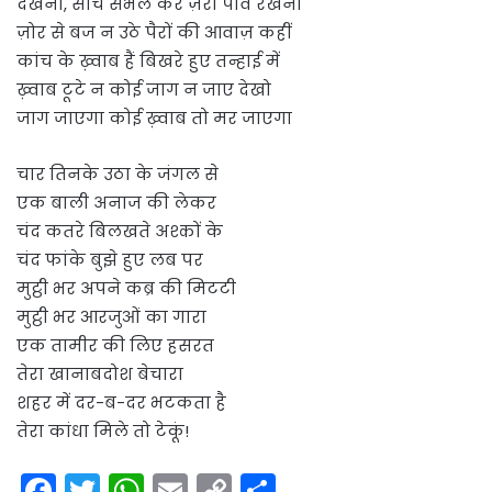
देखना, सोच सँभल कर ज़रा पाँव रखना
ज़ोर से बज न उठे पैरों की आवाज़ कहीं
कांच के ख़्वाब हैं बिखरे हुए तन्हाई में
ख़्वाब टूटे न कोई जाग न जाए देखो
जाग जाएगा कोई ख़्वाब तो मर जाएगा
चार तिनके उठा के जंगल से
एक बाली अनाज की लेकर
चंद कतरे बिलखते अश्कों के
चंद फांके बुझे हुए लब पर
मुट्ठी भर अपने कब्र की मिटटी
मुट्ठी भर आरजुओं का गारा
एक तामीर की लिए हसरत
तेरा खानाबदोश बेचारा
शहर में दर-ब-दर भटकता है
तेरा कांधा मिले तो टेकूं!
F
T
W
E
C
S