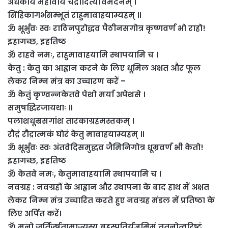
अर्धकायं महावीर्यं चंद्रादित्यविमर्दनम्‌ ।
सिंहिकागर्भसम्भूतं राहुमावाहयाम्यहम्‌ ॥
ॐ भूर्भुवः स्वः राठिनपुरोद्धव पैठीनसगोत्र कृष्णवर्ण भो राहो!
इहागच्छ, इहतिष्ठ
ॐ राहवे नमः, राहुमावाहयामि स्थापयामि च ।
केतु : केतु का आह्वान करने के लिए धूमिल अक्षत और फूल
लेकर निम्न मंत्र का उच्चारण करें –
ॐ केतुं कृण्वन्नकेतवे पेशो मर्या अपेशसे ।
समुषद्धिरजायथाः ॥
पलाशधूम्रसगांश तारकाग्रहमस्तकम्‌ ।
रौद्रं रौद्रात्मकं घोरं केतु मावाहयाम्यहम्‌ ॥
ॐ भूर्भुवः स्वः अंतवेदिसमुद्धव जैमिनिगोत्र धूम्रवर्ण भी केतो!
इहागच्छ, इहतिष्ठ
ॐ केतवे नमः, केतुमावाहयामि स्थापयामि च ।
नवग्रह : नवग्रहों के आह्वान और स्थापना के बाद हाथ में अक्षत
लेकर निम्न मंत्र उच्चारित करते हुए नवग्रह मंडल में प्रतिष्ठा के
लिए अर्पित करें।
ॐ मनो जूर्तिर्ज्षतामाज्यस्य बृहस्पतिर्यज्ञमिमं ततनोत्वरिष्टं