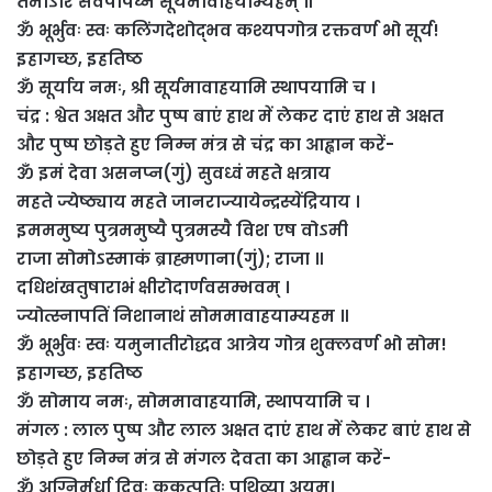
तमोऽरिं सर्वपापघ्नं सूर्यमावाहयाम्यहम्‌ ॥
ॐ भूर्भुवः स्वः कलिंगदेशोद्भव कश्यपगोत्र रक्तवर्ण भो सूर्य!
इहागच्छ, इहतिष्ठ
ॐ सूर्याय नमः, श्री सूर्यमावाहयामि स्थापयामि च ।
चंद्र : श्वेत अक्षत और पुष्प बाएं हाथ में लेकर दाएं हाथ से अक्षत
और पुष्प छोड़ते हुए निम्न मंत्र से चंद्र का आह्वान करें-
ॐ इमं देवा असनप्न(गुं) सुवध्वं महते क्षत्राय
महते ज्येष्ठ्याय महते जानराज्यायेन्द्रस्येंद्रियाय ।
इमममुष्य पुत्रममुष्यै पुत्रमस्यै विश एष वोऽमी
राजा सोमोऽस्माकं ब्राह्मणाना(गुं); राजा ॥
दधिशंखतुषाराभं क्षीरोदार्णवसम्भवम्‌ ।
ज्योत्स्नापतिं निशानाथं सोममावाहयाम्यहम ॥
ॐ भूर्भुवः स्वः यमुनातीरोद्धव आत्रेय गोत्र शुक्लवर्ण भो सोम!
इहागच्छ, इहतिष्ठ
ॐ सोमाय नमः, सोममावाहयामि, स्थापयामि च ।
मंगल : लाल पुष्प और लाल अक्षत दाएं हाथ में लेकर बाएं हाथ से
छोड़ते हुए निम्न मंत्र से मंगल देवता का आह्वान करें-
ॐ अग्निर्मूर्धा दिवः कुकुत्पतिः पृथिव्या अयम्‌।