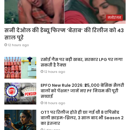
मनोरंजन
सनी देओल की डेब्यू फिल्म ‘बेताब’ की रिलीज को 43
साल पूरे
12 hours ago
रसोई गैस पर बड़ी खबर, सरकार LPG पर लगा
सकती है टैक्स
12 hours ago
EPFO New Rule 2026: ₹25,000 बेसिक सैलरी
वालों को पेंशन? जानें नए PF नियम की पूरी
सच्चाई
18 hours ago
OTT पर रिलीज होते ही छा गई थी 8 एपिसोड
वाली क्राइम-थ्रिलर, 3 साल बाद भी Season 2
का इंतजार
1 day ago