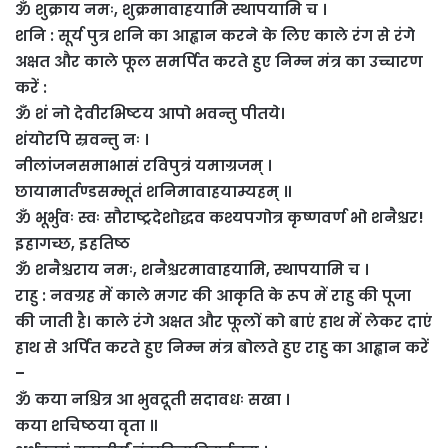
ॐ शुक्राय नमः, शुक्रमावाहयामि स्थापयामि च ।
शनि : सूर्य पुत्र शनि का आह्वान करने के लिए काले रंग से रंगे
अक्षत और काले फूल समर्पित करते हुए निम्न मंत्र का उच्चारण
करें :
ॐ शं नो देवीरभिष्टय आपो भवन्तु पीतये।
शंयोरपि स्रवन्तु नः ।
नीलांजनसमाभासं रविपुत्रं यमाग्रजम्‌ ।
छायामार्तण्डसम्भूतं शनिमावाहयाम्यहम्‌ ॥
ॐ भूर्भुवः स्वः सौराष्ट्रदेशोद्धव कश्यपगोत्र कृष्णवर्ण भो शनैश्चर!
इहागच्छ, इहतिष्ठ
ॐ शनैश्चराय नमः, शनैश्चरमावाहयामि, स्थापयामि च ।
राहु : नवग्रह में काले मगर की आकृति के रूप में राहु की पूजा
की जाती है। काले रंगे अक्षत और फूलों को बाएं हाथ में लेकर दाएं
हाथ से अर्पित करते हुए निम्न मंत्र बोलते हुए राहु का आह्वान करें
–
ॐ कया नश्चित्र आ भुवदूती सदावधः सखा ।
कया शचिष्ठया वृता ॥