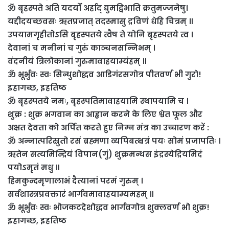
ॐ बृहस्पते अति यदर्यो अर्हाद् द्युमद्विभाति क्रतुमज्जनेषु।
यद्दीदयच्छवसः ऋतप्रजात्‌ तदस्मासु द्रविणं धेहि चित्रम्‌ ॥
उपयामगृहीतोऽसि बृहस्पतये त्वैष ते योनि बृहस्पतये त्व ।
देवानां च मनीनां च गुरुं काञ्चनसन्निभम्‌ ।
वंदनीयं त्रिलोकानां गुरुमावाहयाम्यंहम्‌ ॥
ॐ भूर्भुवः स्वः सिन्धुशोद्धव आडिगंरसगोत्र पीतवर्ण भी गुरो!
इहागच्छ, इहतिष्ठ
ॐ बृहस्पतये नमः, बृहस्पतिमावाहयामि स्थापयामि च ।
शुक्र : शुक्र भगवान का आह्वान करने के लिए श्वेत फूल और
अक्षत देवता को अर्पित करते हुए निम्न मंत्र का उच्चारण करें :
ॐ अन्नात्परिस्रुतो रसं ब्रह्मणा व्यपिबत्क्षत्रं पयः सोमं प्रजापतिः ।
ऋतेन सत्यमिन्द्रियं विपान(गुं) शुक्रमन्धस इंद्रस्येद्रियमिदं
पयोऽमृतं मधु ॥
हिमकुन्दमृणालाभं दैत्यानां परमं गुरुम्‌ ।
सर्वशास्त्रप्रवक्तारं भार्गवमावाहयाम्यमहम्‌ ॥
ॐ भूर्भुवः स्वः भोजकटदेशोद्धव भार्गवगोत्र शुक्लवर्ण भो शुक्र!
इहागच्छ, इहतिष्ठ