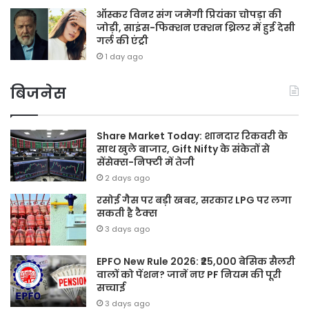
ऑस्कर विनर संग जमेगी प्रियंका चोपड़ा की
जोड़ी, साइंस-फिक्शन एक्शन थ्रिलर में हुई देसी
गर्ल की एंट्री
1 day ago
बिजनेस
Share Market Today: शानदार रिकवरी के
साथ खुले बाजार, Gift Nifty के संकेतों से
सेंसेक्स-निफ्टी में तेजी
2 days ago
रसोई गैस पर बड़ी खबर, सरकार LPG पर लगा
सकती है टैक्स
3 days ago
EPFO New Rule 2026: ₹25,000 बेसिक सैलरी
वालों को पेंशन? जानें नए PF नियम की पूरी
सच्चाई
3 days ago