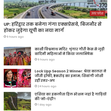
उत्तर प्रदेश
UP: हरिद्वार तक बनेगा गंगा एक्सप्रेसवे, बिजनौर से
होकर जुड़ेगा यूपी का नया मार्ग
9 hours ago
काशी विश्वनाथ मदिर: शृंगार गौरी केस से जुड़ी
वादिनी महिलाओं ने किया जलाभिषेक
9 hours ago
Lock Upp Season 2 Winner: श्रेया कालरा ने
जीती ट्रॉफी, ₹1 करोड़ का इनाम; शिवांगी जोशी
रहीं रनर-अप
24 hours ago
एशिया का इकलौता हिल स्टेशन जहां है गाड़ियों
की ‘नो-एंट्री’!
1 day ago