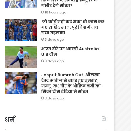
खिलाड़ी कर सकते हैं डेब्यू, गिल-
गंभीर देंगे मौका?
16 hours ago
जो कोई नहीं कर सका वो काम कर
गए राशिद खान, पूरे विश्व में मच
गया तहलका
3 days ago
भारत दौरे पर आएगी Australia
U19 टीम
3 days ago
Jasprit Bumrah Out: श्रीलंका
टेस्ट सीरीज से बाहर हुए बुमराह,
जम्मू-कश्मीर के औक़िब नबी को
मिला टीम इंडिया में मौका
3 days ago
धर्म