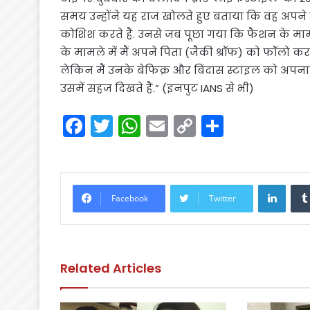
समय उन्होंने यह राज खोलते हुए बताया कि वह अपने
कोशिश करते हैं. उनसे जब पूछा गया कि फैशन के मामले म
के मामले में मैं अपने पिता (जैकी श्रॉफ) को फॉलो करत
लेकिन मैं उनके बेफिक्र और बिंदास स्टाइल को अपना
उसमें सहज दिखते हैं.” (इनपुट IANS से भी)
F
T
W
E
C
S
a
w
h
m
o
h
c
itt
a
ai
p
ar
e
er
ts
l
y
e
Linke
Facebook
Twitter
b
A
Li
o
p
n
o
p
k
Related Articles
k