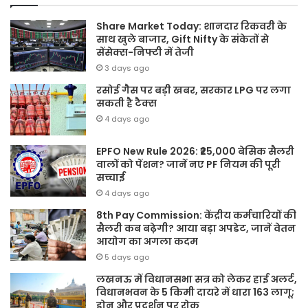
Share Market Today: शानदार रिकवरी के
साथ खुले बाजार, Gift Nifty के संकेतों से
सेंसेक्स-निफ्टी में तेजी
3 days ago
रसोई गैस पर बड़ी खबर, सरकार LPG पर लगा
सकती है टैक्स
4 days ago
EPFO New Rule 2026: ₹25,000 बेसिक सैलरी
वालों को पेंशन? जानें नए PF नियम की पूरी
सच्चाई
4 days ago
8th Pay Commission: केंद्रीय कर्मचारियों की
सैलरी कब बढ़ेगी? आया बड़ा अपडेट, जानें वेतन
आयोग का अगला कदम
5 days ago
लखनऊ में विधानसभा सत्र को लेकर हाई अलर्ट,
विधानभवन के 5 किमी दायरे में धारा 163 लागू;
ड्रोन और प्रदर्शन पर रोक