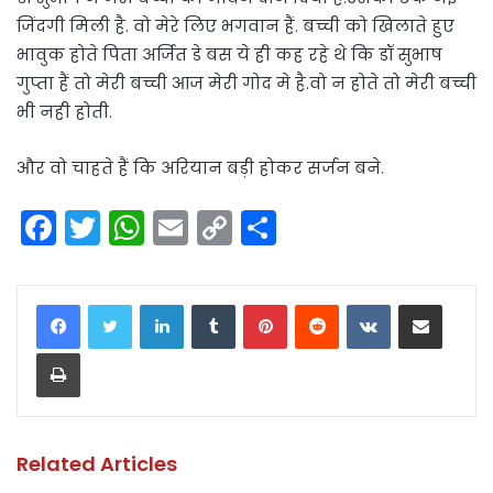
जिंदगी मिली है. वो मेरे लिए भगवान हैं. बच्ची को खिलाते हुए
भावुक होते पिता अर्जित डे बस ये ही कह रहे थे कि डॉ सुभाष
गुप्ता हैं तो मेरी बच्ची आज मेरी गोद मे है.वो न होते तो मेरी बच्ची
भी नही होती.
और वो चाहते हैं कि अरियान बड़ी होकर सर्जन बने.
F
T
W
E
C
S
a
w
h
m
o
h
c
itt
a
ai
p
ar
LinkedIn
Tumblr
Pinterest
Reddit
VKontakte
Share via Email
e
er
ts
l
y
e
Print
b
A
Li
o
p
n
o
p
k
k
Related Articles