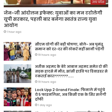
उत्तर प्रदेश
जेन-जी आंदोलन इफेक्ट: युवाओं का मन टटोलेगी
यूपी सरकार, पहली बार बनेगा स्वतंत्र राज्य युवा
आयोग
1 hour ago
सीएम योगी की बड़ी घोषणा, बोले- अब घुमंतू
समाज को दर-दर की ठोकरें नहीं खानी पड़ेंगी
19 hours ago
अतीक अहमद के बेटे आबान अहमद समेत दो की
सड़क हादसे में मौत, झांसी हाईवे पर डिवाइडर से
टकराई कार???????…….
19 hours ago
Lock Upp 2 Grand Finale: फिनाले में पहुंचे
ये 5 फाइनलिस्ट, अब किसी एक के सिर सजेगी
ट्रॉफी
1 day ago