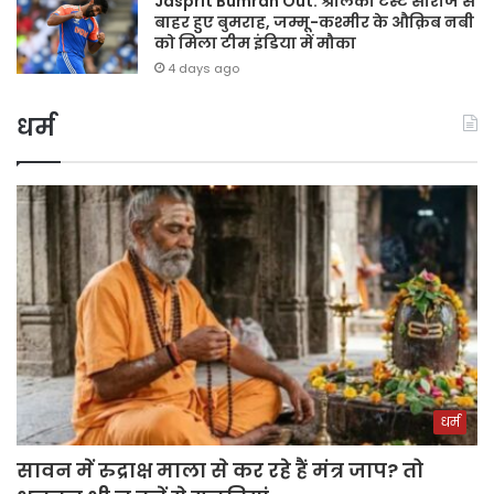
Jasprit Bumrah Out: श्रीलंका टेस्ट सीरीज से
बाहर हुए बुमराह, जम्मू-कश्मीर के औक़िब नबी
को मिला टीम इंडिया में मौका
4 days ago
धर्म
धर्म
सावन में रुद्राक्ष माला से कर रहे हैं मंत्र जाप? तो