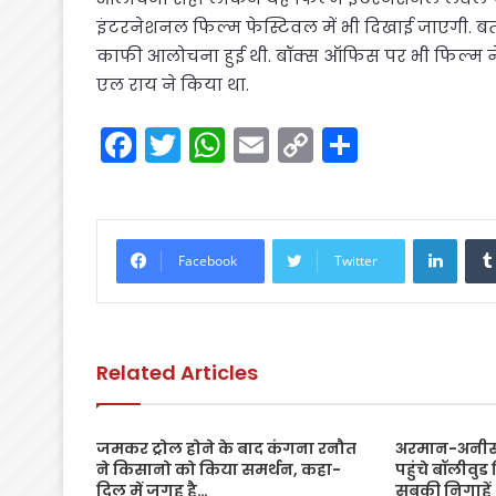
इंटरनेशनल फिल्म फेस्टिवल में भी दिखाई जाएगी. बता
काफी आलोचना हुई थी. बॉक्स ऑफिस पर भी फिल्म ने 
एल राय ने किया था.
F
T
W
E
C
S
a
w
h
m
o
h
c
itt
a
ai
p
ar
e
er
ts
l
y
e
Linke
Facebook
Twitter
b
A
Li
o
p
n
o
p
k
Related Articles
k
जमकर ट्रोल होने के बाद कंगना रनौत
अरमान-अनीसा क
ने किसानो को किया समर्थन, कहा-
पहुंचे बॉलीवुड 
दिल में जगह है…
सबकी निगाहें