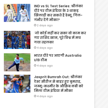
IND vs SL Test Series: श्रीलंका
दौरे पर टीम इंडिया के 3 धाकड़
खिलाड़ी कर सकते हैं डेब्यू, गिल-
गंभीर देंगे मौका?
2 days ago
जो कोई नहीं कर सका वो काम कर
गए राशिद खान, पूरे विश्व में मच
गया तहलका
4 days ago
भारत दौरे पर आएगी Australia
U19 टीम
4 days ago
Jasprit Bumrah Out: श्रीलंका
टेस्ट सीरीज से बाहर हुए बुमराह,
जम्मू-कश्मीर के औक़िब नबी को
मिला टीम इंडिया में मौका
4 days ago