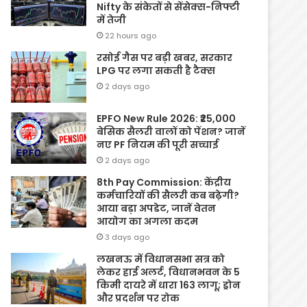
Nifty के संकेतों से सेंसेक्स-निफ्टी
में तेजी
22 hours ago
रसोई गैस पर बड़ी खबर, सरकार
LPG पर लगा सकती है टैक्स
2 days ago
EPFO New Rule 2026: ₹25,000
बेसिक सैलरी वालों को पेंशन? जानें
नए PF नियम की पूरी सच्चाई
2 days ago
8th Pay Commission: केंद्रीय
कर्मचारियों की सैलरी कब बढ़ेगी?
आया बड़ा अपडेट, जानें वेतन
आयोग का अगला कदम
3 days ago
लखनऊ में विधानसभा सत्र को
लेकर हाई अलर्ट, विधानभवन के 5
किमी दायरे में धारा 163 लागू; ड्रोन
और प्रदर्शन पर रोक