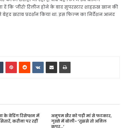
 दें कि ‘जीरो’ रिलीज होने के बाद सुपरस्टार शाहरुख खान की
बेहद खराब प्रदर्शन किया था. इस फिल्म का निर्देशन आनंद
dIn
Tumblr
Pinterest
Reddit
VKontakte
Share via Email
Print
े वेडिंग रिसेप्शन में
अनुपम खैर को पड़ी मां से फटकार,
सितारें, करीना पर रहीं
गुस्से में बोली- ‘तुझसे तो अनिल
कपूर…’