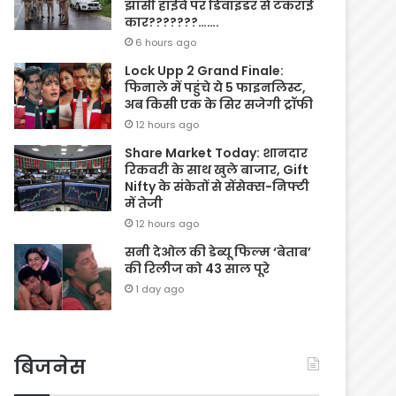
झांसी हाईवे पर डिवाइडर से टकराई
कार???????…….
6 hours ago
Lock Upp 2 Grand Finale:
फिनाले में पहुंचे ये 5 फाइनलिस्ट,
अब किसी एक के सिर सजेगी ट्रॉफी
12 hours ago
Share Market Today: शानदार
रिकवरी के साथ खुले बाजार, Gift
Nifty के संकेतों से सेंसेक्स-निफ्टी
में तेजी
12 hours ago
सनी देओल की डेब्यू फिल्म ‘बेताब’
की रिलीज को 43 साल पूरे
1 day ago
बिजनेस