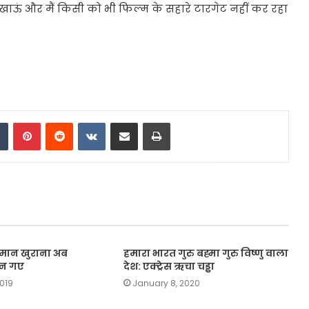
िखाऊं और मैं किसी को भी फिल्म के सहारे टारगेट नहीं कर रहा
dIn
Tumblr
Pinterest
Reddit
VKontakte
Share via Email
Print
्मान खुराना अब
हमारा भारत गुरु बह्मा गुरु विष्णु वाला
बन गए
देश: एक्ट्रेस ऋचा चड्ढा
2019
January 8, 2020