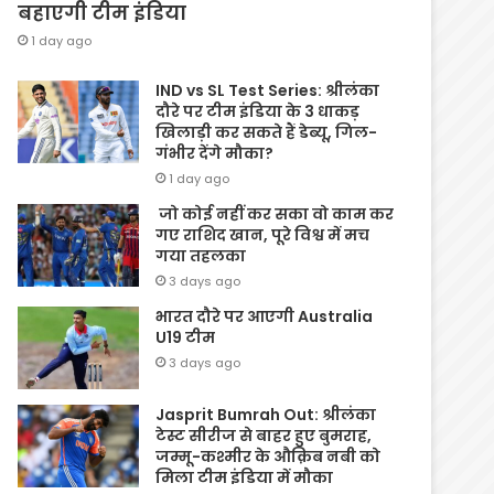
बहाएगी टीम इंडिया
1 day ago
IND vs SL Test Series: श्रीलंका
दौरे पर टीम इंडिया के 3 धाकड़
खिलाड़ी कर सकते हैं डेब्यू, गिल-
गंभीर देंगे मौका?
1 day ago
जो कोई नहीं कर सका वो काम कर
गए राशिद खान, पूरे विश्व में मच
गया तहलका
3 days ago
भारत दौरे पर आएगी Australia
U19 टीम
3 days ago
Jasprit Bumrah Out: श्रीलंका
टेस्ट सीरीज से बाहर हुए बुमराह,
जम्मू-कश्मीर के औक़िब नबी को
मिला टीम इंडिया में मौका