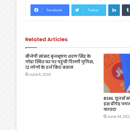
e
er
ts
l
y
e
Linke
Facebook
Twitter
b
A
Li
o
p
n
o
p
k
Related Articles
k
बीजेपी सांसद बृजभूषण शरण सिंह के
गोंडा स्थित घर पर पहुंची दिल्‍ली पुलिस,
12 लोगों के दर्ज किए बयान
June 6, 2023
BSNL यूजर्स क
इस प्रीपेड प्
फायदा
June 24, 202