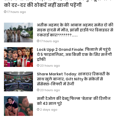
को दर-दर की ठोकरें नहीं खानी पड़ेंगी
17 hours ago
अतीक अहमद के बेटे आबान अहमद समेत दो की
सड़क हादसे में मौत, झांसी हाईवे पर डिवाइडर से
टकराई कार???????…….
17 hours ago
Lock Upp 2 Grand Finale: फिनाले में पहुंचे
ये 5 फाइनलिस्ट, अब किसी एक के सिर सजेगी
ट्रॉफी
23 hours ago
Share Market Today: शानदार रिकवरी के
साथ खुले बाजार, Gift Nifty के संकेतों से
सेंसेक्स-निफ्टी में तेजी
23 hours ago
सनी देओल की डेब्यू फिल्म ‘बेताब’ की रिलीज
को 43 साल पूरे
2 days ago