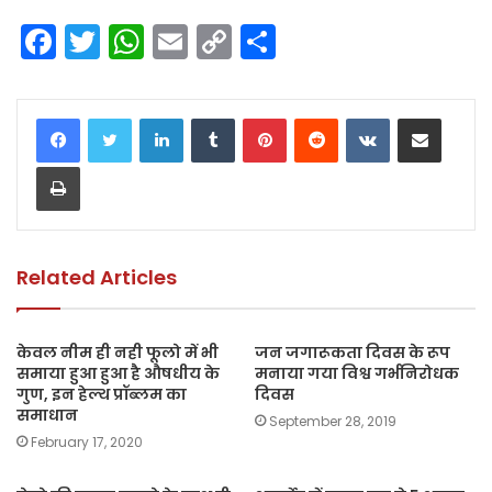
F
T
W
E
C
S
a
w
h
m
o
h
c
itt
a
ai
p
ar
LinkedIn
Tumblr
Pinterest
Reddit
VKontakte
Share via Email
e
er
ts
l
y
e
Print
b
A
Li
o
p
n
o
p
k
k
Related Articles
केवल नीम ही नही फूलो में भी
जन जगारूकता दिवस के रूप
समाया हुआ हुआ है औषधीय के
मनाया गया विश्व गर्भनिरोधक
गुण, इन हेल्थ प्रॉब्लम का
दिवस
समाधान
September 28, 2019
February 17, 2020