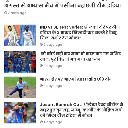
अगस्त से अभ्यास मैच में पसीना बहाएगी टीम इंडिया
2 days ago
IND vs SL Test Series: श्रीलंका दौरे पर टीम
इंडिया के 3 धाकड़ खिलाड़ी कर सकते हैं डेब्यू,
गिल-गंभीर देंगे मौका?
2 days ago
जो कोई नहीं कर सका वो काम कर गए राशिद
खान, पूरे विश्व में मच गया तहलका
4 days ago
भारत दौरे पर आएगी Australia U19 टीम
4 days ago
Jasprit Bumrah Out: श्रीलंका टेस्ट सीरीज से
बाहर हुए बुमराह, जम्मू-कश्मीर के औक़िब नबी
को मिला टीम इंडिया में मौका
4 days ago