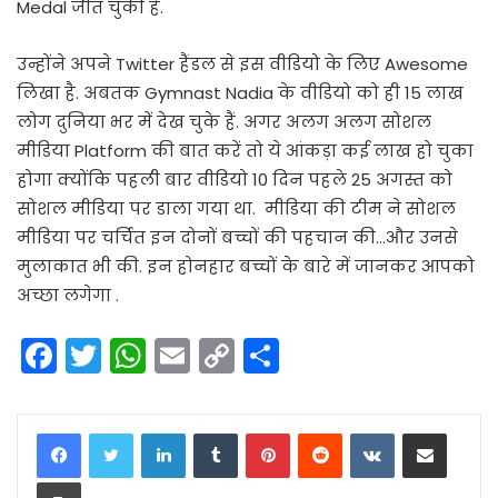
Medal जीत चुकी है.
उन्होंने अपने Twitter हैंडल से इस वीडियो के लिए Awesome
लिखा है. अबतक Gymnast Nadia के वीडियो को ही 15 लाख
लोग दुनिया भर में देख चुके हैं. अगर अलग अलग सोशल
मीडिया Platform की बात करें तो ये आंकड़ा कई लाख हो चुका
होगा क्योंकि पहली बार वीडियो 10 दिन पहले 25 अगस्त को
सोशल मीडिया पर डाला गया था. मीडिया की टीम ने सोशल
मीडिया पर चर्चित इन दोनों बच्चों की पहचान की…और उनसे
मुलाकात भी की. इन होनहार बच्चों के बारे में जानकर आपको
अच्छा लगेगा .
F
T
W
E
C
S
a
w
h
m
o
h
c
itt
a
ai
p
ar
LinkedIn
Tumblr
Pinterest
Reddit
VKontakte
Share via Email
e
er
ts
l
y
e
Print
b
A
Li