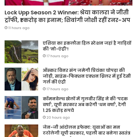
Lock Upp Season 2 Winner: श्रेया कालरा ने जीती
ट्रॉफी, ₹1 करोड़ का इनाम; शिवांगी जोशी रहीं रनर-अप
11 hours ago
एशिया का इकलौता हिल स्टेशन जहां है गाड़ियों
की ‘नो-एंट्री’!
17 hours ago
ऑस्कर विनर संग जमेगी प्रियंका चोपड़ा की
जोड़ी, साइंस-फिक्शन एक्शन थ्रिलर में हुई देसी
गर्ल की एंट्री
17 hours ago
कॉमनवेल्थ खेलों में गुलवीर सिंह ने की ‘पदक
वर्षा’, यूपी सरकार अब करेगी ‘धन वर्षा’, देगी
1.25 करोड़ रुपये
20 hours ago
जेन-जी आंदोलन इफेक्ट: युवाओं का मन
टटोलेगी यूपी सरकार, पहली बार बनेगा स्वतंत्र