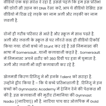
वीडियो एक बड़ा संदेश दे रहा है. इससे पहले कि हम इस प्रतिभा
की छोटी सी उड़ान का DNA टेस्ट करें, आप ये वीडियो देखिए. इस
वीडियो में दिख रहे लड़के का नाम अली और लड़की का नाम
लवली है.
दोनों ही गरीब परिवार से आते हैं और स्कूल में साथ पढ़ते हैं.
अली और लवली के स्कूल से घर लौटते वक्त ही वीडियो रिकॉर्ड
किया गया. दोनों बच्चे जो Stunt कर रहे हैं उसे जिमनास्ट की
भाषा में Somersault…यानी कलाबाज़ी कहते है . Somersault
में जिमनास्ट अपने शरीर को 360 डिग्री पर हवा में घुमाता है.
अली और लवली भी वही कलाबाज़ी कर रहे हैं.
खेलमंत्री किरण रिजिजू ने भी इनके Talent को सराहा है.
उन्होंने ट्वीट किया है – कि ये बच्चे प्रतिभाशाली हैं . रिजिजू ने इन
बच्चों को Gymnastic Academy में ट्रेनिंग देने की पेशकश भी
की है. इस कलाबाज़ी की मुरीद रोमानिया की Gymnast
Nadia ((नादिया)) भी है. नादिया पांच बार ओलंपिक में Gold