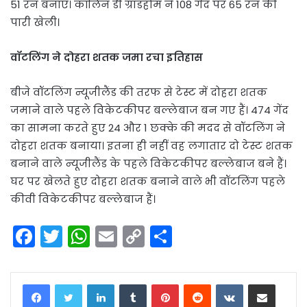
51 रन बनाए। कॉलिन डी ग्रांडहोम ने 108 गेंद पर 65 रन की
पारी खेली।
वॉटलिंग ने दोहरा शतक जमा रचा इतिहास
बीजे वॉटलिंग न्यूजीलैंड की तरफ से टेस्ट में दोहरा शतक
जमाने वाले पहले विकेटकीपर बल्लेबाज बन गए हैं। 474 गेंद
का सामना करते हुए 24 और 1 छक्के की मदद से वॉटलिंग ने
दोहरा शतक बनाया। इतना ही नहीं वह लगातार दो टेस्ट शतक
बनाने वाले न्यूजीलैंड के पहले विकेटकीपर बल्लेबाज बने हैं।
घर पर खेलते हुए दोहरा शतक बनाने वाले भी वॉटलिंग पहले
कीवी विकेटकीपर बल्लेबाज हैं।
F
T
W
E
C
S
a
w
h
m
o
h
c
itt
a
ai
p
ar
LinkedIn
Tumblr
Pinterest
Reddit
VKontakte
Share via Email
e
er
ts
l
y
e