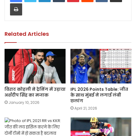
Print
b
A
Li
o
p
n
o
p
k
k
Related Articles
विराट कोहली ने ट्रेनिंग में उड़ाया
IPL 2026 Points Table: जीत
अर्शदीप सिंह का मजाक
के साथ मुंबई ने लगाई लंबी
छलांग
January 10, 2026
April 21, 2026