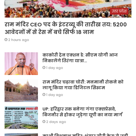
उत्तर प्रदेश
राम मंदिर CEO पद के इंटरव्यू की तारीख तय: 5200
आवेदनों में से रेस में बचे सिर्फ 18 नाम
2 hours ago
काकोरी ट्रेन एक्शन डे: सीएम योगी आज
निकालेंगे तिरंगा यात्रा…
1 day ago
राम मंदिर चढ़ावा चोरी: मनमानी रोकने को
लागू किया गया डिजिटल सिस्टम
1 day ago
UP: हरिद्वार तक बनेगा गंगा एक्सप्रेसवे,
बिजनौर से होकर जुड़ेगा यूपी का नया मार्ग
2 days ago
काशी विश्वनाथ मदिर: शृंगार गौरी केस से जुड़ी