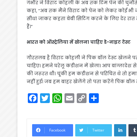
गंभीर ने विराट कोहली के अब तक टिम पेन की चुनौती 
कहा, “अब तक मैंने विराट को पेन को लेकर कोई भी जव
सीधा जाकर कहता बेबी सिटिंग करने के लिए देर रात
हैं।”
भारत को ऑस्ट्रेलिया में खेलना चाहिए डे-नाइट टेस्ट
गौरतलब है विराट कोहली ने पिंक बॉल टेस्ट खेलने पर
चाहिए। हमने घरेलू कंडीशन में खेला। आप बांग्लादेश 
की जरूरत थी। चूंकी हम कंडीशन से परिचित थे तो हमार
नहीं हुई। जब हम बाहर खेलेंगे तो पता करेंगे पिंक बॉ
F
T
W
E
C
S
a
w
h
m
o
h
c
itt
a
ai
p
ar
e
er
ts
l
y
e
Linke
Facebook
Twitter