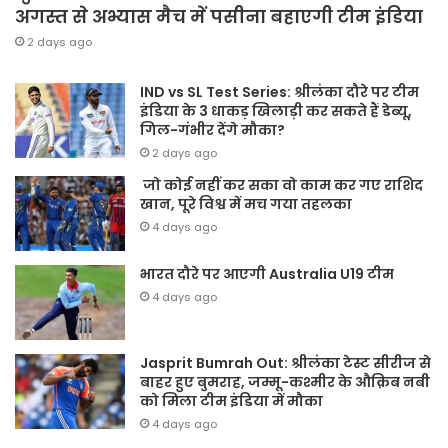
अगस्त से अभ्यास मैच में पसीना बहाएगी टीम इंडिया
2 days ago
IND vs SL Test Series: श्रीलंका दौरे पर टीम
इंडिया के 3 धाकड़ खिलाड़ी कर सकते हैं डेब्यू,
गिल-गंभीर देंगे मौका?
2 days ago
जो कोई नहीं कर सका वो काम कर गए राशिद
खान, पूरे विश्व में मच गया तहलका
4 days ago
भारत दौरे पर आएगी Australia U19 टीम
4 days ago
Jasprit Bumrah Out: श्रीलंका टेस्ट सीरीज से
बाहर हुए बुमराह, जम्मू-कश्मीर के औक़िब नबी
को मिला टीम इंडिया में मौका
4 days ago