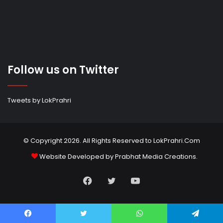
Follow us on Twitter
Tweets by LokPrahri
© Copyright 2026. All Rights Reserved to LokPrahri.Com
Website Developed by
Prabhat Media Creations
.
Facebook
Twitter
YouTube
Facebook
Twitter
WhatsApp
Telegram