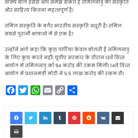
वाक्‍य बोले इससे आप समझ सकते हैं तमिलनाडु की संस्‍कृति
और साहित्‍य कितना महत्‍वपूर्ण है।
तमिल संस्‍कृति के बगैर भारतीय संस्‍कृति अधूरी है। तमिल
सबसे पुरानी भाषाओं में से एक है।’
उन्‍होंने आगे कहा कि कुछ पार्टियां केवल बोलती हैं तमिलनाडु
के लिए कुछ करते नहीं। यूपीए सरकार के दौरान 13वें वित्‍त
आयोग में तमिलनाडु को 94 करोड़ की रकम मिली। 14वें वित्‍त
आयोग में प्रधानमंत्री मोदी ने 5.5 लाख करोड़ की रकम दी।
F
T
W
E
C
S
a
w
h
m
o
h
c
itt
a
ai
p
ar
LinkedIn
Tumblr
Pinterest
Reddit
VKontakte
Share via Email
e
er
ts
l
y
e
Print
b
A
Li