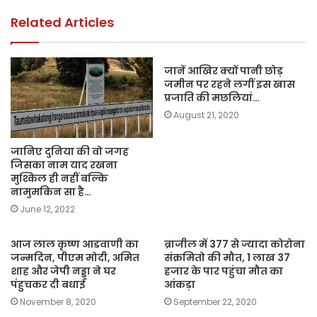
o
p
k
k
Related Articles
जानें आखिर क्यों पानी छोड़
जमीन पर रहने लगीं इस खास
प्रजाति की मछलियां…
August 21, 2020
जानिए दुनिया की वो जगह
जिसका नाम याद रखना
मुश्किल ही नहीं बल्कि
नामुमकिन सा है…
June 12, 2022
आज लाल कृष्ण आडवाणी का
ब्राजील में 377 से ज्यादा कोरोना
जन्मदिन, पीएम मोदी, अमित
संक्रमितो की मौत, 1 लाख 37
शाह और जेपी नड्डा ने घर
हजार के पार पहुंचा मौत का
पंहुचकर दी बधाई
आंकड़ा
November 8, 2020
September 22, 2020