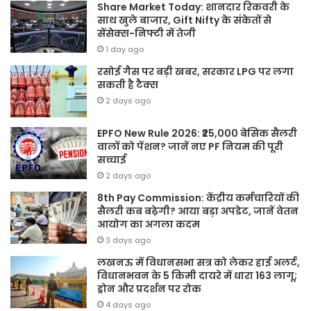
Share Market Today: शानदार रिकवरी के
साथ खुले बाजार, Gift Nifty के संकेतों से
सेंसेक्स-निफ्टी में तेजी
1 day ago
रसोई गैस पर बड़ी खबर, सरकार LPG पर लगा
सकती है टैक्स
2 days ago
EPFO New Rule 2026: ₹25,000 बेसिक सैलरी
वालों को पेंशन? जानें नए PF नियम की पूरी
सच्चाई
2 days ago
8th Pay Commission: केंद्रीय कर्मचारियों की
सैलरी कब बढ़ेगी? आया बड़ा अपडेट, जानें वेतन
आयोग का अगला कदम
3 days ago
लखनऊ में विधानसभा सत्र को लेकर हाई अलर्ट,
विधानभवन के 5 किमी दायरे में धारा 163 लागू;
ड्रोन और प्रदर्शन पर रोक
4 days ago