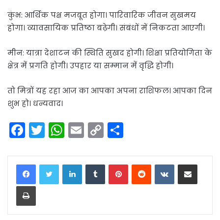
कुंभ: आर्थिक पक्ष मजबूत होगा। पारिवारिक जीवन सुखमय
होगा। व्यावसायिक प्रतिष्ठा बढ़ेगी। संबंधों में निकटता आएगी।
मीन: यात्रा देशाटन की स्थिति सुखद होगी। शिक्षा प्रतियोगिता के
क्षेत्र में प्रगति होगी। उपहार या सम्मान में वृद्धि होगी।
तो मित्रों यह रहा आज का आपका अपना राशिफल। आपका दिन
शुभ हो। धन्यवाद।
F
T
W
E
C
S
a
w
h
m
o
h
c
itt
a
ai
p
ar
LinkedIn
Tumblr
Pinterest
Reddit
VKontakte
Share via Email
e
er
ts
l
y
e
Print
b
A
Li
o
p
n