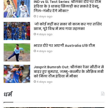
IND vs SL Test Series: श्रीलंका दौरे पर टीम
इंडिया के 3 धाकड़ खिलाड़ी कर सकते हैं डेब्यू,
गिल-गंभीर देंगे मौका?
2 days ago
जो कोई नहीं कर सका वो काम कर गए राशिद
खान, पूरे विश्व में मच गया तहलका
4 days ago
भारत दौरे पर आएगी Australia U19 टीम
4 days ago
Jasprit Bumrah Out: श्रीलंका टेस्ट सीरीज से
बाहर हुए बुमराह, जम्मू-कश्मीर के औक़िब नबी
को मिला टीम इंडिया में मौका
4 days ago
धर्म