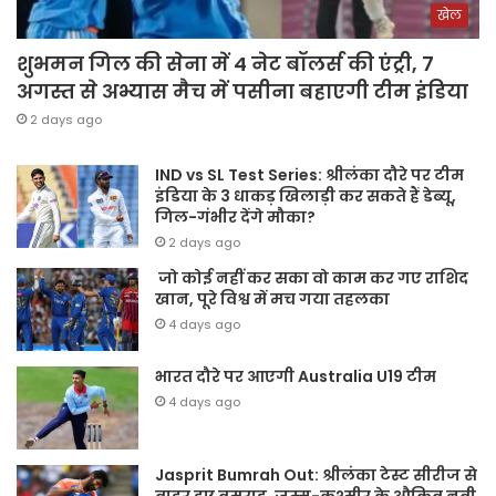
खेल
शुभमन गिल की सेना में 4 नेट बॉलर्स की एंट्री, 7
अगस्त से अभ्यास मैच में पसीना बहाएगी टीम इंडिया
2 days ago
IND vs SL Test Series: श्रीलंका दौरे पर टीम
इंडिया के 3 धाकड़ खिलाड़ी कर सकते हैं डेब्यू,
गिल-गंभीर देंगे मौका?
2 days ago
जो कोई नहीं कर सका वो काम कर गए राशिद
खान, पूरे विश्व में मच गया तहलका
4 days ago
भारत दौरे पर आएगी Australia U19 टीम
4 days ago
Jasprit Bumrah Out: श्रीलंका टेस्ट सीरीज से
बाहर हुए बुमराह, जम्मू-कश्मीर के औक़िब नबी