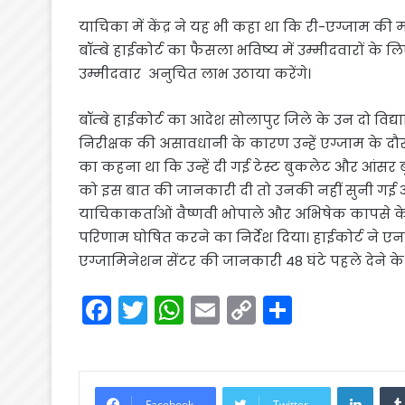
याचिका में केंद्र ने यह भी कहा था कि री-एग्जाम की म
बॉम्बे हाईकोर्ट का फैसला भविष्य में उम्मीदवारो
उम्मीदवार अनुचित लाभ उठाया करेंगे।
बॉम्बे हाईकोर्ट का आदेश सोलापुर जिले के उन दो विद्
निरीक्षक की असावधानी के कारण उन्हें एग्जाम के दौ
का कहना था कि उन्हें दी गई टेस्ट बुकलेट और आंसर बु
को इस बात की जानकारी दी तो उनकी नहीं सुनी गई औ
याचिकाकर्ताओं वैष्णवी भोपाले और अभिषेक कापसे के
परिणाम घोषित करने का निर्देश दिया। हाईकोर्ट ने
एग्जामिनेशन सेंटर की जानकारी 48 घंटे पहले देने क
F
T
W
E
C
S
a
w
h
m
o
h
c
itt
a
ai
p
ar
e
er
ts
l
y
e
Linke
Facebook
Twitter