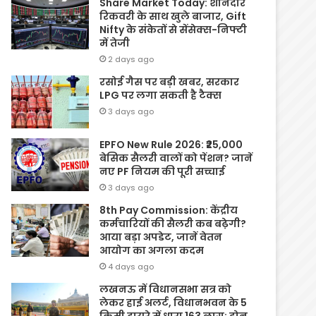
Share Market Today: शानदार
रिकवरी के साथ खुले बाजार, Gift
Nifty के संकेतों से सेंसेक्स-निफ्टी
में तेजी
2 days ago
रसोई गैस पर बड़ी खबर, सरकार
LPG पर लगा सकती है टैक्स
3 days ago
EPFO New Rule 2026: ₹25,000
बेसिक सैलरी वालों को पेंशन? जानें
नए PF नियम की पूरी सच्चाई
3 days ago
8th Pay Commission: केंद्रीय
कर्मचारियों की सैलरी कब बढ़ेगी?
आया बड़ा अपडेट, जानें वेतन
आयोग का अगला कदम
4 days ago
लखनऊ में विधानसभा सत्र को
लेकर हाई अलर्ट, विधानभवन के 5
किमी दायरे में धारा 163 लागू; ड्रोन