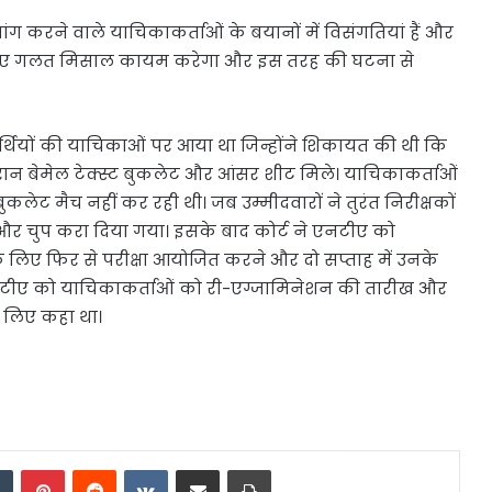
ांग करने वाले याचिकाकर्ताओं के बयानों में विसंगतियां हैं और
ं के लिए गलत मिसाल कायम करेगा और इस तरह की घटना से
यार्थियों की याचिकाओं पर आया था जिन्होंने शिकायत की थी कि
रान बेमेल टेक्स्ट बुकलेट और आंसर शीट मिले। याचिकाकर्ताओं
कलेट मैच नहीं कर रही थी। जब उम्मीदवारों ने तुरंत निरीक्षकों
र चुप करा दिया गया। इसके बाद कोर्ट ने एनटीए को
 लिए फिर से परीक्षा आयोजित करने और दो सप्ताह में उनके
 एनटीए को याचिकाकर्ताओं को री-एग्जामिनेशन की तारीख और
े लिए कहा था।
dIn
Tumblr
Pinterest
Reddit
VKontakte
Share via Email
Print