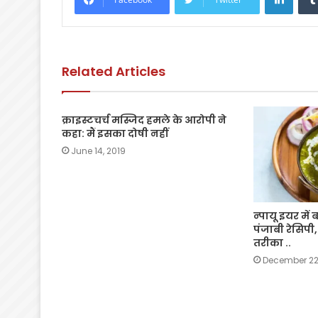
b
A
Li
o
p
n
o
p
k
Related Articles
k
क्राइस्टचर्च मस्जिद हमले के आरोपी ने
कहा: मैं इसका दोषी नहीं
June 14, 2019
न्पायू इयर मे
पंजाबी रेसिपी,
तरीका ..
December 22