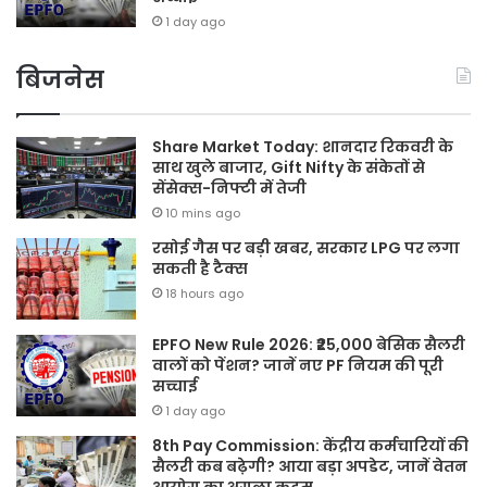
1 day ago
बिजनेस
Share Market Today: शानदार रिकवरी के
साथ खुले बाजार, Gift Nifty के संकेतों से
सेंसेक्स-निफ्टी में तेजी
10 mins ago
रसोई गैस पर बड़ी खबर, सरकार LPG पर लगा
सकती है टैक्स
18 hours ago
EPFO New Rule 2026: ₹25,000 बेसिक सैलरी
वालों को पेंशन? जानें नए PF नियम की पूरी
सच्चाई
1 day ago
8th Pay Commission: केंद्रीय कर्मचारियों की
सैलरी कब बढ़ेगी? आया बड़ा अपडेट, जानें वेतन
आयोग का अगला कदम