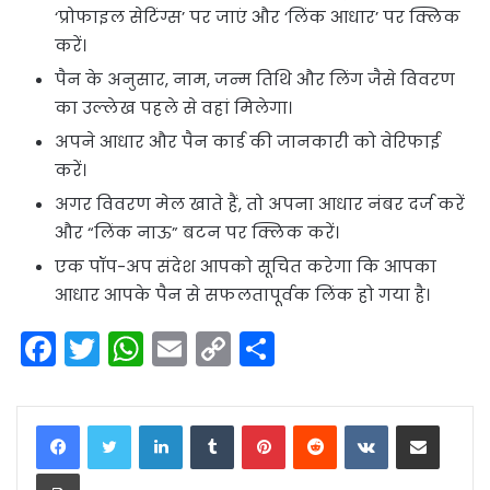
‘प्रोफाइल सेटिंग्स’ पर जाएं और ‘लिंक आधार’ पर क्लिक
करें।
पैन के अनुसार, नाम, जन्म तिथि और लिंग जैसे विवरण
का उल्लेख पहले से वहां मिलेगा।
अपने आधार और पैन कार्ड की जानकारी को वेरिफाई
करें।
अगर विवरण मेल खाते हैं, तो अपना आधार नंबर दर्ज करें
और “लिंक नाऊ” बटन पर क्लिक करें।
एक पॉप-अप संदेश आपको सूचित करेगा कि आपका
आधार आपके पैन से सफलतापूर्वक लिंक हो गया है।
F
T
W
E
C
S
a
w
h
m
o
h
c
itt
a
ai
p
ar
LinkedIn
Tumblr
Pinterest
Reddit
VKontakte
Share via Email
e
er
ts
l
y
e
Print
b
A
Li