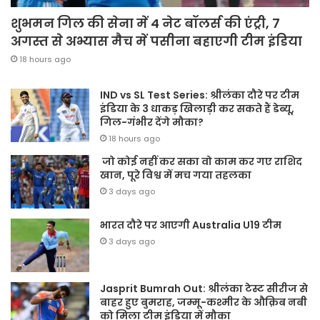
शुभमन गिल की सेना में 4 नेट बॉलर्स की एंट्री, 7
अगस्त से अभ्यास मैच में पसीना बहाएगी टीम इंडिया
18 hours ago
IND vs SL Test Series: श्रीलंका दौरे पर टीम
इंडिया के 3 धाकड़ खिलाड़ी कर सकते हैं डेब्यू,
गिल-गंभीर देंगे मौका?
18 hours ago
जो कोई नहीं कर सका वो काम कर गए राशिद
खान, पूरे विश्व में मच गया तहलका
3 days ago
भारत दौरे पर आएगी Australia U19 टीम
3 days ago
Jasprit Bumrah Out: श्रीलंका टेस्ट सीरीज से
बाहर हुए बुमराह, जम्मू-कश्मीर के औक़िब नबी
को मिला टीम इंडिया में मौका