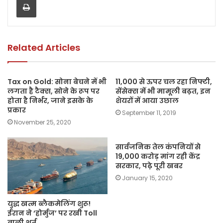
b
A
Li
o
p
n
o
p
k
k
Related Articles
Tax on Gold: सोना बेचने में भी
11,000 से ऊपर चल रहा निफ्टी,
लगता है टैक्स, सोने के रूप पर
सेंसेक्स में भी मामूली बढ़त, इन
होता है निर्भर, जाने इसके के
शेयरों में आया उछाल
प्रकार
September 11, 2019
November 25, 2020
सार्वजनिक तेल कंपनियों से
19,000 करोड़ मांग रही केंद्र
सरकार, पढ़े पूरी खबर
January 15, 2020
युद्ध खत्म ब्लैकमेलिंग शुरू!
ईरान ने ‘होर्मुज’ पर रखी Toll
वाली शर्त