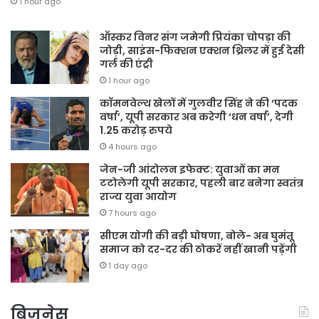
1 hour ago
ऑस्कर विनर संग जमेगी प्रियंका चोपड़ा की
जोड़ी, साइंस-फिक्शन एक्शन थ्रिलर में हुई देसी
गर्ल की एंट्री
1 hour ago
कॉमनवेल्थ खेलों में गुलवीर सिंह ने की ‘पदक
वर्षा’, यूपी सरकार अब करेगी ‘धन वर्षा’, देगी
1.25 करोड़ रुपये
4 hours ago
जेन-जी आंदोलन इफेक्ट: युवाओं का मन
टटोलेगी यूपी सरकार, पहली बार बनेगा स्वतंत्र
राज्य युवा आयोग
7 hours ago
सीएम योगी की बड़ी घोषणा, बोले- अब घुमंतू
समाज को दर-दर की ठोकरें नहीं खानी पड़ेंगी
1 day ago
बिजनेस