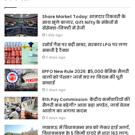
Share Market Today: शानदार रिकवरी के
साथ खुले बाजार, Gift Nifty के संकेतों से
सेंसेक्स-निफ्टी में तेजी
1 day ago
रसोई गैस पर बड़ी खबर, सरकार LPG पर लगा
सकती है टैक्स
2 days ago
EPFO New Rule 2026: ₹25,000 बेसिक सैलरी
वालों को पेंशन? जानें नए PF नियम की पूरी
सच्चाई
2 days ago
8th Pay Commission: केंद्रीय कर्मचारियों की
सैलरी कब बढ़ेगी? आया बड़ा अपडेट, जानें वेतन
आयोग का अगला कदम
3 days ago
लखनऊ में विधानसभा सत्र को लेकर हाई अलर्ट,
विधानभवन के 5 किमी दायरे में धारा 163 लागू;