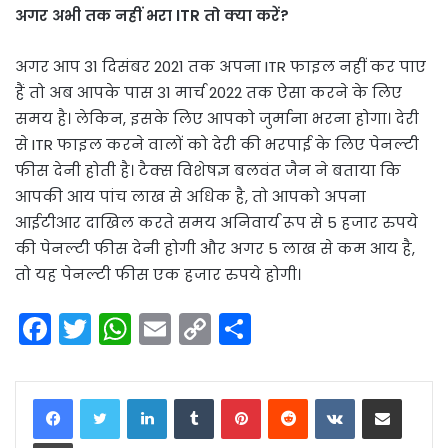
अगर अभी तक नहीं भरा ITR तो क्या करें?
अगर आप 31 दिसंबर 2021 तक अपना ITR फाइल नहीं कर पाए
हैं तो अब आपके पास 31 मार्च 2022 तक ऐसा करने के लिए
समय है। लेकिन, इसके लिए आपको जुर्माना भरना होगा। देरी
से ITR फाइल करने वालों को देरी की भरपाई के लिए पेनल्टी
फीस देनी होती है। टैक्स विशेषज्ञ बलवंत जैन ने बताया कि
आपकी आय पांच लाख से अधिक है, तो आपको अपना
आईटीआर दाखिल करते समय अनिवार्य रूप से 5 हजार रुपये
की पेनल्टी फीस देनी होगी और अगर 5 लाख से कम आय है,
तो यह पेनल्टी फीस एक हजार रुपये होगी।
F
T
W
E
C
S
a
w
h
m
o
h
c
itt
a
ai
p
ar
LinkedIn
Tumblr
Pinterest
Reddit
VKontakte
Share via Email
e
er
ts
l
y
e
Print