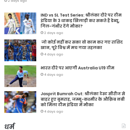
2 days ago
IND vs SL Test Series: श्रीलंका दौरे पर टीम
इंडिया के 3 धाकड़ खिलाड़ी कर सकते हैं डेब्यू,
गिल-गंभीर देंगे मौका?
2 days ago
जो कोई नहीं कर सका वो काम कर गए राशिद
खान, पूरे विश्व में मच गया तहलका
4 days ago
भारत दौरे पर आएगी Australia U19 टीम
4 days ago
Jasprit Bumrah Out: श्रीलंका टेस्ट सीरीज से
बाहर हुए बुमराह, जम्मू-कश्मीर के औक़िब नबी
को मिला टीम इंडिया में मौका
4 days ago
धर्म