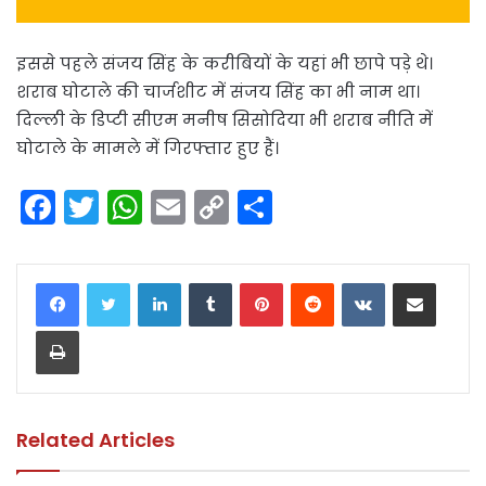
इससे पहले संजय सिंह के करीबियों के यहां भी छापे पड़े थे।
शराब घोटाले की चार्जशीट में संजय सिंह का भी नाम था।
दिल्ली के डिप्टी सीएम मनीष सिसोदिया भी शराब नीति में
घोटाले के मामले में गिरफ्तार हुए हैं।
F
T
W
E
C
S
a
w
h
m
o
h
c
itt
a
ai
p
ar
LinkedIn
Tumblr
Pinterest
Reddit
VKontakte
Share via Email
e
er
ts
l
y
e
Print
b
A
Li
o
p
n
o
p
k
k
Related Articles