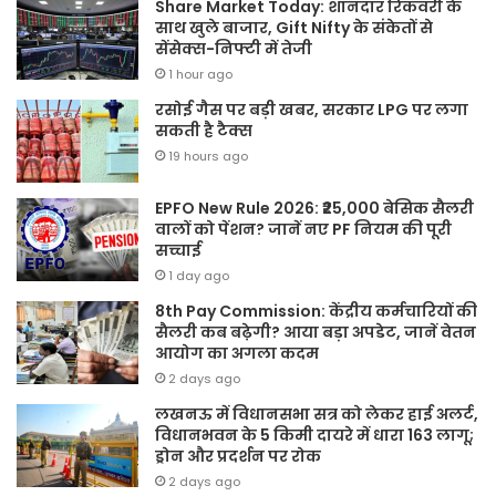
Share Market Today: शानदार रिकवरी के
साथ खुले बाजार, Gift Nifty के संकेतों से
सेंसेक्स-निफ्टी में तेजी
1 hour ago
रसोई गैस पर बड़ी खबर, सरकार LPG पर लगा
सकती है टैक्स
19 hours ago
EPFO New Rule 2026: ₹25,000 बेसिक सैलरी
वालों को पेंशन? जानें नए PF नियम की पूरी
सच्चाई
1 day ago
8th Pay Commission: केंद्रीय कर्मचारियों की
सैलरी कब बढ़ेगी? आया बड़ा अपडेट, जानें वेतन
आयोग का अगला कदम
2 days ago
लखनऊ में विधानसभा सत्र को लेकर हाई अलर्ट,
विधानभवन के 5 किमी दायरे में धारा 163 लागू;
ड्रोन और प्रदर्शन पर रोक
2 days ago