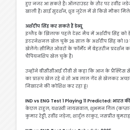
हुए नजर आ सकते हैं। ऑलराउंडर के तौर पर रवींद्र जड
खाली हैं। साई सुदर्शन, ध्रुव जुरेल में से किसे मौका मि
अर्शदीप सिंह कर सकते हैं डेब्यू
इंग्लैंड के खिलाफ पहले टेस्ट मैच में अर्शदीप सिंह क
इंटरनेशनल खेल चुके 26 साल के अर्शदीप सिंह को 13
खेलेंगे। सीमित ओवरों के फॉर्मेट में बेहतरीन प्रदर्श
चैंपियनशिप खेल चुके हैं।
उन्होंने बीसीसीआई टीवी से कहा कि आज के प्रैक्टिस स
का प्रारूप खेल रहे थे तो अब लाल गेंद से खेलकर अच
निखारने की कोशिश कर रहा हूं।
IND vs ENG Test 1 Playing 11 Predicted: भारत की 
केएल राहुल, यशस्वी जायसवाल, शुभमन गिल (कप्त
कुमार रेड्डी, रवींद्र जड़ेजा, शार्दुल ठाकुर, जसप्रीत बुम