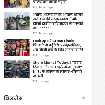
ठोकरें नहीं खानी पड़ेंगी
21 hours ago
अतीक अहमद के बेटे आबान अहमद
समेत दो की सड़क हादसे में मौत,
झांसी हाईवे पर डिवाइडर से टकराई
कार???????…….
21 hours ago
Lock Upp 2 Grand Finale:
फिनाले में पहुंचे ये 5 फाइनलिस्ट,
अब किसी एक के सिर सजेगी ट्रॉफी
1 day ago
Share Market Today: शानदार
रिकवरी के साथ खुले बाजार, Gift
Nifty के संकेतों से सेंसेक्स-निफ्टी
में तेजी
1 day ago
बिजनेस