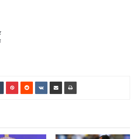
र
न
dIn
Tumblr
Pinterest
Reddit
VKontakte
Share via Email
Print