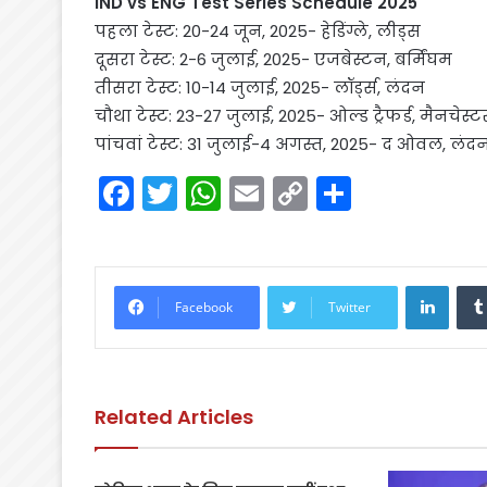
IND vs ENG Test Series Schedule 2025
पहला टेस्ट: 20-24 जून, 2025- हेडिंग्ले, लीड्स
दूसरा टेस्ट: 2-6 जुलाई, 2025- एजबेस्टन, बर्मिंघम
तीसरा टेस्ट: 10-14 जुलाई, 2025- लॉर्ड्स, लंदन
चौथा टेस्ट: 23-27 जुलाई, 2025- ओल्ड ट्रैफर्ड, मैनचेस्ट
पांचवां टेस्ट: 31 जुलाई-4 अगस्त, 2025- द ओवल, लंद
F
T
W
E
C
S
a
w
h
m
o
h
c
itt
a
ai
p
ar
e
er
ts
l
y
e
Linke
Facebook
Twitter
b
A
Li
o
p
n
o
p
k
Related Articles
k