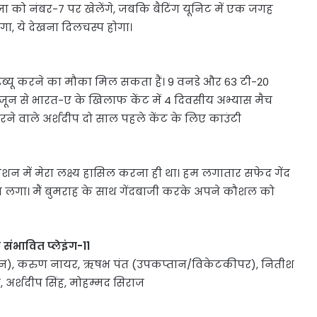
ेजा को नंबर-7 पर खेलेंगे, जबकि बैटिंग यूनिट में एक जगह
लेगा, ये देखना दिलचस्प होगा।
ो डेब्यू करने का मौका मिल सकता हैं। 9 वनडे और 63 टी-20
 जून से भारत-ए के खिलाफ केंट में 4 दिवसीय अभ्यास मैच
न करने वाले अर्शदीप दो साल पहले केंट के लिए काउंटी
ेशन में मेरा लक्ष्य हासिल करना ही था। हम लगातार सफेद गेंद
्छा लगा। मैं बुमराह के साथ गेंदबाजी करके अपने कौशल को
संभावित प्लेइंग-11
ान), करुण नायर, ऋषभ पंत (उपकप्तान/विकेटकीपर), नितीश
राह, अर्शदीप सिंह, मोहम्मद सिराज