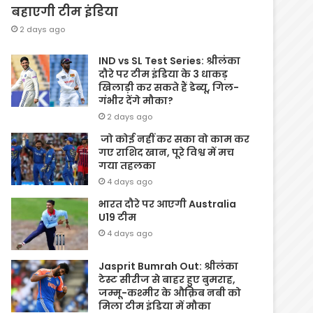
बहाएगी टीम इंडिया
2 days ago
IND vs SL Test Series: श्रीलंका
दौरे पर टीम इंडिया के 3 धाकड़
खिलाड़ी कर सकते हैं डेब्यू, गिल-
गंभीर देंगे मौका?
2 days ago
जो कोई नहीं कर सका वो काम कर
गए राशिद खान, पूरे विश्व में मच
गया तहलका
4 days ago
भारत दौरे पर आएगी Australia
U19 टीम
4 days ago
Jasprit Bumrah Out: श्रीलंका
टेस्ट सीरीज से बाहर हुए बुमराह,
जम्मू-कश्मीर के औक़िब नबी को
मिला टीम इंडिया में मौका