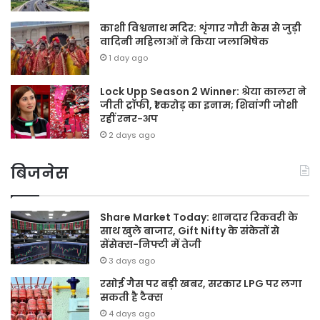
काशी विश्वनाथ मदिर: शृंगार गौरी केस से जुड़ी
वादिनी महिलाओं ने किया जलाभिषेक
1 day ago
Lock Upp Season 2 Winner: श्रेया कालरा ने
जीती ट्रॉफी, ₹1 करोड़ का इनाम; शिवांगी जोशी
रहीं रनर-अप
2 days ago
बिजनेस
Share Market Today: शानदार रिकवरी के
साथ खुले बाजार, Gift Nifty के संकेतों से
सेंसेक्स-निफ्टी में तेजी
3 days ago
रसोई गैस पर बड़ी खबर, सरकार LPG पर लगा
सकती है टैक्स
4 days ago