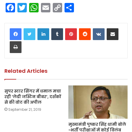
F
T
W
E
C
S
a
w
h
m
o
h
c
itt
a
ai
p
ar
LinkedIn
Tumblr
Pinterest
Reddit
VKontakte
Share via Email
e
er
ts
l
y
e
Print
b
A
Li
o
p
n
o
p
k
k
Related Articles
सुपर स्टार सिंगर में धमाल मचा
रही ‘लेडी जस्टिन बीबर’, दर्शकों
से की वोट की अपील
September 21, 2019
मुख्यमंत्री पुष्कर सिंह धामी बोले
-भर्ती परीक्षाओं में कोई विलंब