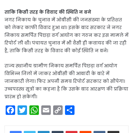
ताकि किसी तरह के विवाद की स्थिति न बने
नगर निकाय के चुनाव में ओबीसी की जनसंख्या के प्रतिशत
को लेकर काफी विवाद हुआ था। इसके बाद सरकार ने नगर
निकाय समर्पित पिछड़ा वर्ग आयोग का गठन कर इस मामले में
रिपोर्ट ली थी। पंचायत चुनाव में भी वैसी ही कवायद की जा रही
है, ताकि किसी तरह के विवाद की कोई स्थिति न बने।
राज्य स्थानीय ग्रामीण निकाय समर्पित पिछड़ा वर्ग आयोग
विभिन्न जिलों में जाकर ओबीसी की आबादी के बारे में
जानकारी लेगा। फिर अपनी समग्र रिपोर्ट सरकार को सौंपेगा।
उच्चपदस्थ सूत्रों का कहना है कि उसके बाद आरक्षण की प्रक्रिया
प्रारंभ हो सकेगी।
F
T
W
E
C
S
a
w
h
m
o
h
c
itt
a
ai
p
ar
LinkedIn
Tumblr
Pinterest
Reddit
VKontakte
Share via Email