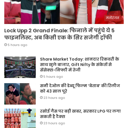
मनोरंजन
Lock Upp 2 Grand Finale: फिनाले में पहुंचे ये 5
फाइनलिस्ट, अब किसी एक के सिर सजेगी ट्रॉफी
5 hours ago
Share Market Today: शानदार रिकवरी के
साथ खुले बाजार, Gift Nifty के संकेतों से
सेंसेक्स-निफ्टी में तेजी
5 hours ago
सनी देओल की डेब्यू फिल्म ‘बेताब’ की रिलीज
को 43 साल पूरे
23 hours ago
रसोई गैस पर बड़ी खबर, सरकार LPG पर लगा
सकती है टैक्स
23 hours ago