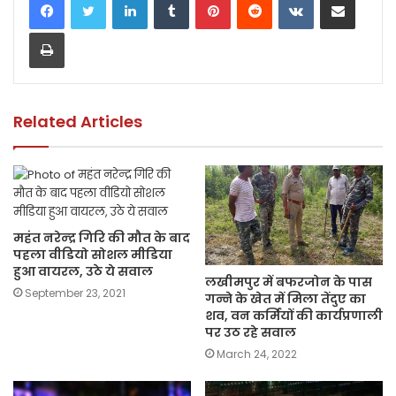
e
er
ts
l
y
e
Print
b
A
Li
o
p
n
o
p
k
k
Related Articles
महंत नरेन्‍द्र गिरि की मौत के बाद
पहला वीडियो सोशल मीडिया
हुआ वायरल, उठे ये सवाल
लखीमपुर में बफरजोन के पास
September 23, 2021
गन्ने के खेत में मिला तेंदुए का
शव, वन कर्मियों की कार्यप्रणाली
पर उठ रहे सवाल
March 24, 2022