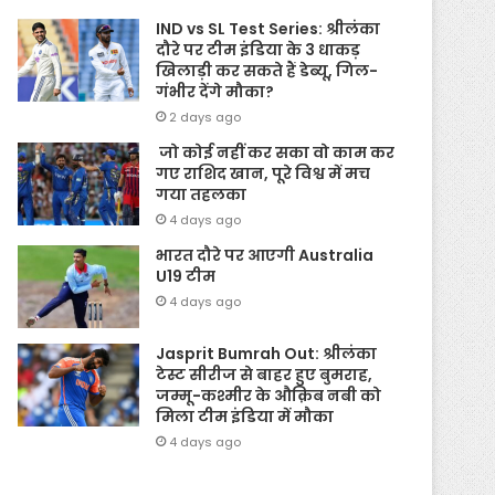
IND vs SL Test Series: श्रीलंका
दौरे पर टीम इंडिया के 3 धाकड़
खिलाड़ी कर सकते हैं डेब्यू, गिल-
गंभीर देंगे मौका?
2 days ago
जो कोई नहीं कर सका वो काम कर
गए राशिद खान, पूरे विश्व में मच
गया तहलका
4 days ago
भारत दौरे पर आएगी Australia
U19 टीम
4 days ago
Jasprit Bumrah Out: श्रीलंका
टेस्ट सीरीज से बाहर हुए बुमराह,
जम्मू-कश्मीर के औक़िब नबी को
मिला टीम इंडिया में मौका
4 days ago