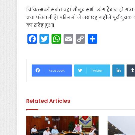
चिकित्सकों समेत वहां मौजूद सभी लोग हैरान हो ग
क्या परेशानी है। परिजनों ने जब छह महीने पूर्व युवक
का संदेह हुआ।
F
T
W
E
C
S
a
w
h
m
o
h
c
itt
a
ai
p
ar
e
er
ts
l
y
e
Linke
Facebook
Twitter
b
A
Li
o
p
n
o
p
k
Related Articles
k