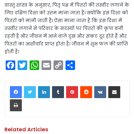
वास्तु शास्त्र के अनुसार, पितृ पक्ष में पितरों की तस्वीर लगाने के
लिए दक्षिण दिशा को उत्तम माना जाता है। क्योंकि इस दिशा को
पितरों को मानी जाती है। ऐसा माना जाता है कि इस दिशा में
तस्वीर लगाने से परिवार के सदस्यों पर पितरों की कृपा बनी
रहती है और जीवन में आने वाले दुख और संकट दूर होते हैं और
पितरों का आशीर्वाद प्राप्त होता है। जीवन में शुभ फल की प्राप्ति
होती है।
F
T
W
E
C
S
a
w
h
m
o
h
c
itt
a
ai
p
ar
LinkedIn
Tumblr
Pinterest
Reddit
VKontakte
Share via Email
e
er
ts
l
y
e
Print
b
A
Li
o
p
n
o
p
k
k
Related Articles