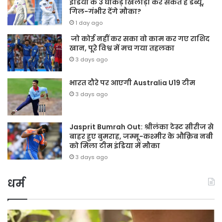
इंडिया के 3 धाकड़ खिलाड़ी कर सकते हैं डेब्यू,
गिल-गंभीर देंगे मौका?
1 day ago
जो कोई नहीं कर सका वो काम कर गए राशिद
खान, पूरे विश्व में मच गया तहलका
3 days ago
भारत दौरे पर आएगी Australia U19 टीम
3 days ago
Jasprit Bumrah Out: श्रीलंका टेस्ट सीरीज से
बाहर हुए बुमराह, जम्मू-कश्मीर के औक़िब नबी
को मिला टीम इंडिया में मौका
3 days ago
धर्म