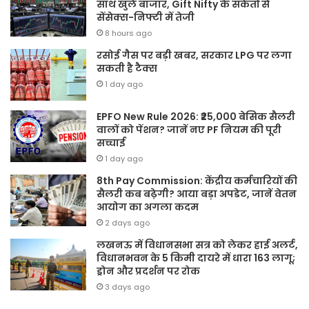
साथ खुले बाजार, Gift Nifty के संकेतों से
सेंसेक्स-निफ्टी में तेजी
8 hours ago
रसोई गैस पर बड़ी खबर, सरकार LPG पर लगा
सकती है टैक्स
1 day ago
EPFO New Rule 2026: ₹25,000 बेसिक सैलरी
वालों को पेंशन? जानें नए PF नियम की पूरी
सच्चाई
1 day ago
8th Pay Commission: केंद्रीय कर्मचारियों की
सैलरी कब बढ़ेगी? आया बड़ा अपडेट, जानें वेतन
आयोग का अगला कदम
2 days ago
लखनऊ में विधानसभा सत्र को लेकर हाई अलर्ट,
विधानभवन के 5 किमी दायरे में धारा 163 लागू;
ड्रोन और प्रदर्शन पर रोक
3 days ago