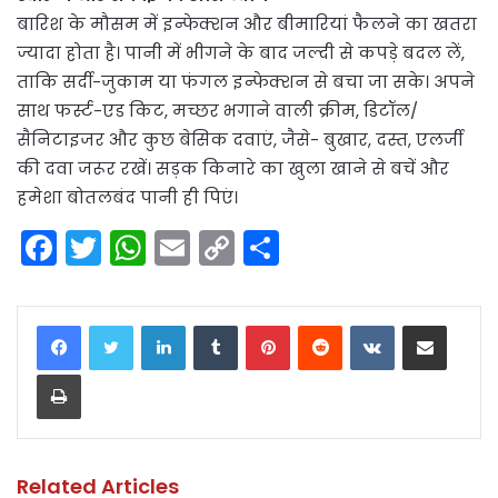
बारिश के मौसम में इन्फेक्शन और बीमारियां फैलने का खतरा
ज्यादा होता है। पानी में भीगने के बाद जल्दी से कपड़े बदल लें,
ताकि सर्दी-जुकाम या फंगल इन्फेक्शन से बचा जा सके। अपने
साथ फर्स्ट-एड किट, मच्छर भगाने वाली क्रीम, डिटॉल/
सैनिटाइजर और कुछ बेसिक दवाएं, जैसे- बुखार, दस्त, एलर्जी
की दवा जरूर रखें। सड़क किनारे का खुला खाने से बचें और
हमेशा बोतलबंद पानी ही पिएं।
F
T
W
E
C
S
a
w
h
m
o
h
c
itt
a
ai
p
ar
LinkedIn
Tumblr
Pinterest
Reddit
VKontakte
Share via Email
e
er
ts
l
y
e
Print
b
A
Li
o
p
n
o
p
k
k
Related Articles