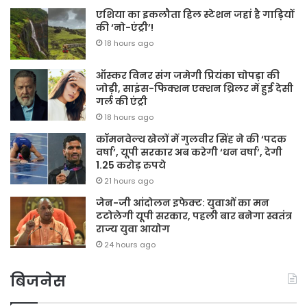
एशिया का इकलौता हिल स्टेशन जहां है गाड़ियों
की ‘नो-एंट्री’!
18 hours ago
ऑस्कर विनर संग जमेगी प्रियंका चोपड़ा की
जोड़ी, साइंस-फिक्शन एक्शन थ्रिलर में हुई देसी
गर्ल की एंट्री
18 hours ago
कॉमनवेल्थ खेलों में गुलवीर सिंह ने की ‘पदक
वर्षा’, यूपी सरकार अब करेगी ‘धन वर्षा’, देगी
1.25 करोड़ रुपये
21 hours ago
जेन-जी आंदोलन इफेक्ट: युवाओं का मन
टटोलेगी यूपी सरकार, पहली बार बनेगा स्वतंत्र
राज्य युवा आयोग
24 hours ago
बिजनेस