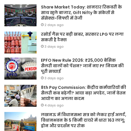
Share Market Today: शानदार रिकवरी के
साथ खुले बाजार, Gift Nifty के संकेतों से
सेंसेक्स-निफ्टी में तेजी
2 days ago
रसोई गैस पर बड़ी खबर, सरकार LPG पर लगा
सकती है टैक्स
3 days ago
EPFO New Rule 2026: ₹25,000 बेसिक
सैलरी वालों को पेंशन? जानें नए PF नियम की
पूरी सच्चाई
3 days ago
8th Pay Commission: केंद्रीय कर्मचारियों की
सैलरी कब बढ़ेगी? आया बड़ा अपडेट, जानें वेतन
आयोग का अगला कदम
4 days ago
लखनऊ में विधानसभा सत्र को लेकर हाई अलर्ट,
विधानभवन के 5 किमी दायरे में धारा 163 लागू;
ड्रोन और प्रदर्शन पर रोक