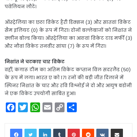
पवेलियन लौटे।
ऑस्ट्रेलिया का छठा विकेट हैरी डिक्सन (3) और सातवां विकेट
सैम इलियट (0) के रूप में गिरा। दोनों बल्लेबाजों को निशांत ने
क्लीन बोल्ड किया। ऑस्ट्रेलिया का आठवां विकेट टाड मर्फी (3)
और नौवां विकेट तनवीर सांघा (7) के रूप में गिरा।
निशांत ने चटकाए चार विकेट
वहीं, कंगारू टीम का अंतिम विकेट कप्तान विल सदरलैंड (50)
के रूप में लगा। भारत ए को 171 रनों की बड़ी जीत दिलाने में
स्पिनर निशांत के चार और रवि विश्नोई ने दो और आयुष बडोनी
ने एक विकेट उपयोगी साबित हुआ।
F
T
W
E
C
S
a
w
h
m
o
h
c
itt
a
ai
p
ar
LinkedIn
Tumblr
Pinterest
Reddit
VKontakte
Share via Email
e
er
ts
l
y
e