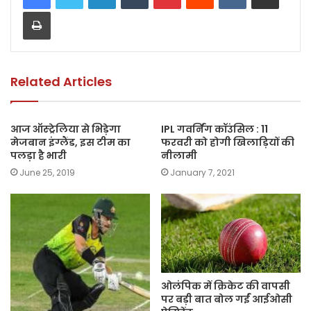
Print
b
A
Li
o
p
n
o
p
k
k
Related Articles
आज ऑस्ट्रेलिया से भिड़ेगा
IPL गवर्निंग कॉउंसिल : 11
मेजबान इंग्लैंड, इस टीम का
फरवरी को होगी खिलाड़ियों की
पलड़ा है भारी
नीलामी
June 25, 2019
January 7, 2021
ओलंपिक में क्रिकेट की वापसी
पर बड़ी बात बोल गईं आईओसी