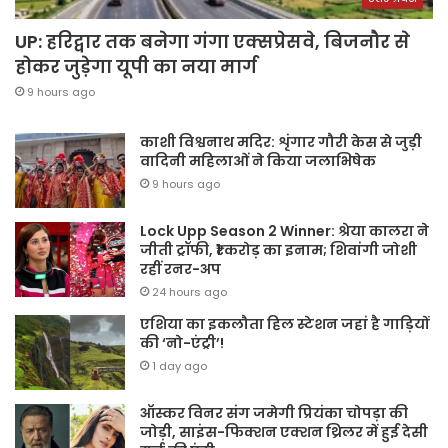
UP: हरिद्वार तक बनेगा गंगा एक्सप्रेसवे, बिजनौर से
होकर जुड़ेगा यूपी का नया मार्ग
9 hours ago
काशी विश्वनाथ मदिर: शृंगार गौरी केस से जुड़ी
वादिनी महिलाओं ने किया जलाभिषेक
9 hours ago
Lock Upp Season 2 Winner: श्रेया कालरा ने
जीती ट्रॉफी, ₹1 करोड़ का इनाम; शिवांगी जोशी
रहीं रनर-अप
24 hours ago
एशिया का इकलौता हिल स्टेशन जहां है गाड़ियों
की ‘नो-एंट्री’!
1 day ago
ऑस्कर विनर संग जमेगी प्रियंका चोपड़ा की
जोड़ी, साइंस-फिक्शन एक्शन थ्रिलर में हुई देसी