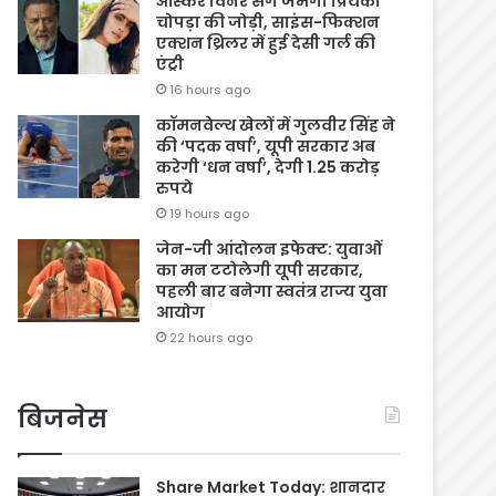
ऑस्कर विनर संग जमेगी प्रियंका
चोपड़ा की जोड़ी, साइंस-फिक्शन
एक्शन थ्रिलर में हुई देसी गर्ल की
एंट्री
16 hours ago
कॉमनवेल्थ खेलों में गुलवीर सिंह ने
की ‘पदक वर्षा’, यूपी सरकार अब
करेगी ‘धन वर्षा’, देगी 1.25 करोड़
रुपये
19 hours ago
जेन-जी आंदोलन इफेक्ट: युवाओं
का मन टटोलेगी यूपी सरकार,
पहली बार बनेगा स्वतंत्र राज्य युवा
आयोग
22 hours ago
बिजनेस
Share Market Today: शानदार