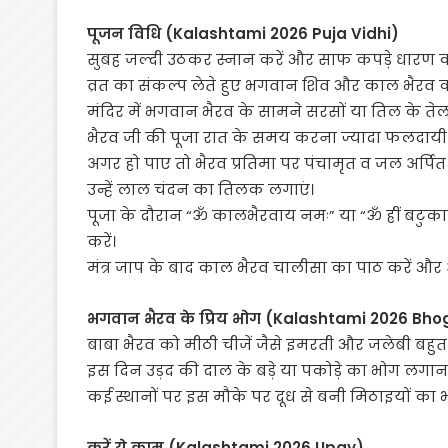
पूजन विधि (Kalashtami 2026 Puja Vidhi)
सुबह जल्दी उठकर स्नान करें और साफ कपड़े धारण कर
व्रत का संकल्प लेते हुए भगवान शिव और काल भैरव का
मंदिर में भगवान भैरव के सामने सरसों या तिल के त
भैरव जी की पूजा रात के समय करना ज्यादा फलदायी 
अगर हो पाए तो भैरव प्रतिमा पर पंचामृत व जल अर्पित 
उन्हें लाल चंदन का तिलक लगाएं।
पूजा के दौरान “ॐ कालभैरवाय नमः” या “ॐ ह्रीं बटुकाय 
करें।
मंत्र जाप के बाद काल भैरव चालीसा का पाठ करें और अ
भगवान भैरव के प्रिय भोग (Kalashtami 2026 Bhog
बाबा भैरव को मीठी चीजें जैसे इमरती और जलेबी बहुत प्
इस दिन उड़द की दाल के बड़े या पकोड़े का भोग लगाना
कई स्थानों पर इस मौके पर दूध से बनी मिठाइयों का 
करें ये काम (Kalashtami 2026 Upay)