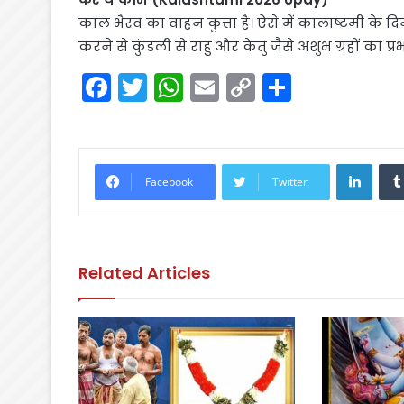
काल भैरव का वाहन कुत्ता है। ऐसे में कालाष्टमी के द
करने से कुंडली से राहु और केतु जैसे अशुभ ग्रहों का प्
F
T
W
E
C
S
a
w
h
m
o
h
c
itt
a
ai
p
ar
e
er
ts
l
y
e
Linke
Facebook
Twitter
b
A
Li
o
p
n
o
p
k
Related Articles
k