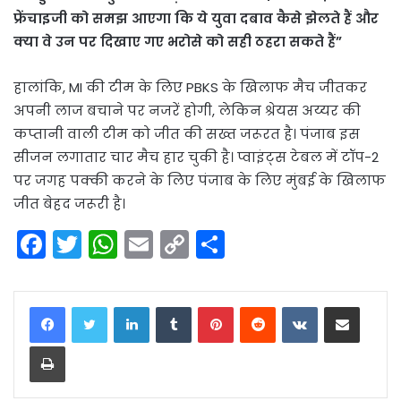
फ्रेंचाइजी को समझ आएगा कि ये युवा दबाव कैसे झेलते हैं और
क्या वे उन पर दिखाए गए भरोसे को सही ठहरा सकते हैं”
हालांकि, MI की टीम के लिए PBKS के खिलाफ मैच जीतकर
अपनी लाज बचाने पर नजरें होगी, लेकिन श्रेयस अय्यर की
कप्तानी वाली टीम को जीत की सख्त जरूरत है। पंजाब इस
सीजन लगातार चार मैच हार चुकी है। प्वाइंट्स टेबल में टॉप-2
पर जगह पक्की करने के लिए पंजाब के लिए मुंबई के खिलाफ
जीत बेहद जरूरी है।
F
T
W
E
C
S
a
w
h
m
o
h
c
itt
a
ai
p
ar
LinkedIn
Tumblr
Pinterest
Reddit
VKontakte
Share via Email
e
er
ts
l
y
e
Print
b
A
Li
o
p
n