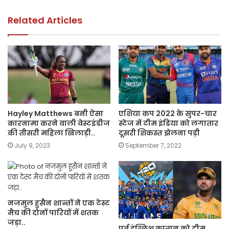
o
p
k
k
Related Articles
Hayley Matthews बनी ऐसा
एशिया कप 2022 के सुपर-चार
कारनामा करने वाली वेस्टइंडीज
स्टेज में टीम इंडिया को लगातार
की तीसरी महिला खिलाड़ी..
दूसरी शिकस्त झेलना पड़ी
July 9, 2023
September 7, 2022
नजमुल हुसैन शान्तों ने एक टेस्ट
मैच की दोनों पारियों में शतक
जड़ा..
पूर्व इंग्लिश कप्तान को टीम