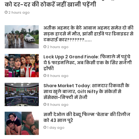
को दर-दर की ठोकरें नहीं खानी पड़ेंगी
2 hours ago
अतीक अहमद के बेटे आबान अहमद समेत दो की
सड़क हादसे में मौत, झांसी हाईवे पर डिवाइडर से
टकराई कार???????…….
2 hours ago
Lock Upp 2 Grand Finale: फिनाले में पहुंचे
ये 5 फाइनलिस्ट, अब किसी एक के सिर सजेगी
ट्रॉफी
8 hours ago
Share Market Today: शानदार रिकवरी के
साथ खुले बाजार, Gift Nifty के संकेतों से
सेंसेक्स-निफ्टी में तेजी
8 hours ago
सनी देओल की डेब्यू फिल्म ‘बेताब’ की रिलीज
को 43 साल पूरे
1 day ago