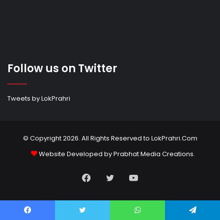
Follow us on Twitter
Tweets by LokPrahri
© Copyright 2026. All Rights Reserved to LokPrahri.Com
Website Developed by
Prabhat Media Creations
.
Facebook
Twitter
YouTube
Facebook
Twitter
WhatsApp
Telegram