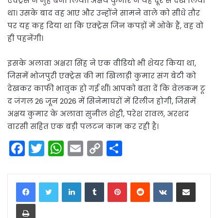
एक्ट्रेस ने मुंह बना लिया। अक्षय कुमार ने यह दूर से देख लिया
था। उसके बाद वह आए और उन्होंने सामने वाले को सीधे तौर
पर यह कह दिया था कि एक्ट्रेस जिन कपड़ों में ओके हैं, वह वो
ही पहनेंगी।
इसके अलावा अक्षरा सिंह ने एक वीडियो भी शेयर किया था,
जिसमें भोजपुरी एक्ट्रेस की मां खिलाड़ी कुमार संग बेटी को
देखकर काफी भावुक हो गई थीं। आपको बता दें कि वेलकम टू
द जंगल 26 जून 2026 में सिनेमाघरों में रिलीज होगी, जिसमें
अक्षय कुमार के अलावा सुनील शेट्टी, परेश रावल, अरशद
वारसी सहित एक बड़ी पलटन काम कर रही है।
F
T
W
E
C
S
a
w
h
m
o
h
c
itt
a
ai
p
ar
LinkedIn
Tumblr
Pinterest
Reddit
VKontakte
Share via Email
e
er
ts
l
y
e
Print
b
A
Li