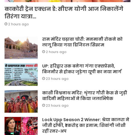
काकोरी ट्रेन एक्शन डे: सीएम योगी आज निकालेंगे
तिरंगा यात्रा…
2 hours ago
राम मंदिर चढ़ावा चोरी: मनमानी रोकने को
लागू किया गया डिजिटल सिस्टम
2 hours ago
UP: हरिद्वार तक बनेगा गंगा एक्सप्रेसवे,
बिजनौर से होकर जुड़ेगा यूपी का नया मार्ग
23 hours ago
काशी विश्वनाथ मदिर: शृंगार गौरी केस से जुड़ी
वादिनी महिलाओं ने किया जलाभिषेक
23 hours ago
Lock Upp Season 2 Winner: श्रेया कालरा ने
जीती ट्रॉफी, ₹1 करोड़ का इनाम; शिवांगी जोशी
रहीं रनर-अप