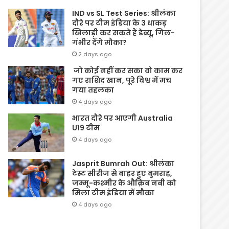
IND vs SL Test Series: श्रीलंका
दौरे पर टीम इंडिया के 3 धाकड़
खिलाड़ी कर सकते हैं डेब्यू, गिल-
गंभीर देंगे मौका?
2 days ago
जो कोई नहीं कर सका वो काम कर
गए राशिद खान, पूरे विश्व में मच
गया तहलका
4 days ago
भारत दौरे पर आएगी Australia
U19 टीम
4 days ago
Jasprit Bumrah Out: श्रीलंका
टेस्ट सीरीज से बाहर हुए बुमराह,
जम्मू-कश्मीर के औक़िब नबी को
मिला टीम इंडिया में मौका
4 days ago