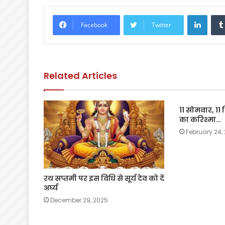
c
itt
a
ai
p
ar
e
er
ts
l
y
e
Linke
Facebook
Twitter
b
A
Li
o
p
n
o
p
k
Related Articles
k
11 सोमवार, 11
का करिश्मा…
February 24,
रथ सप्तमी पर इस विधि से सूर्य देव को दें
अर्घ्य
December 29, 2025