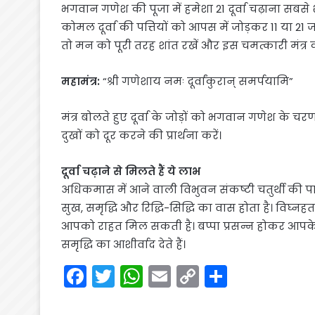
भगवान गणेश की पूजा में हमेशा 21 दूर्वा चढ़ाना सबस
कोमल दूर्वा की पत्तियों को आपस में जोड़कर 11 या 21 जो
तो मन को पूरी तरह शांत रखें और इस चमत्कारी मंत्र 
महामंत्र:
“श्री गणेशाय नमः दूर्वांकुरान् समर्पयामि”
मंत्र बोलते हुए दूर्वा के जोड़ों को भगवान गणेश के चर
दुखों को दूर करने की प्रार्थना करें।
दूर्वा चढ़ाने से मिलते हैं ये लाभ
अधिकमास में आने वाली विभुवन संकष्टी चतुर्थी की पाव
सुख, समृद्धि और रिद्धि-सिद्धि का वास होता है। विघ्नहर
आपको राहत मिल सकती है। बप्पा प्रसन्न होकर आपके घ
समृद्धि का आशीर्वाद देते हैं।
F
T
W
E
C
S
a
w
h
m
o
h