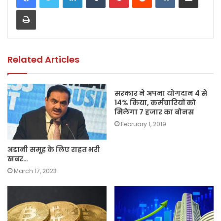
e
er
ts
l
y
e
Print
b
A
Li
o
p
n
o
p
k
k
Related Articles
सरकार ने अपना योगदान 4 से
14% किया, कर्मचारियों को
मिलेगा 7 हजार का बोनस
February 1, 2019
अडानी समूह के लिए राहत भरी
खबर…
March 17, 2023