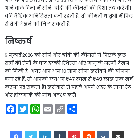
आने वाले दिनों में सोने-चांदी की कीमतों की दिशा तय करेंगी।
यदि वैश्विक अनिश्चितता बनी रहती है, तो कीमती धातुओं में फिर
से तेजी देखने को मिल सकती है।
निष्कर्ष
6 जुलाई 2026 को सोने और चांदी की कीमतों में पिछले कुछ
सत्रों की तेजी के बाद हल्की स्थिरता और मामूली नरमी देखने
को मिली है। अगर आप आज 10 ग्राम सोना खरीदने की योजना
बना रहे हैं, तो आपको लगभग
₹1.47 लाख से ₹1.49 लाख
तक खर्च
करना पड़ सकता है। खरीदारी से पहले अपने शहर के ताजा रेट
और हॉलमार्क की जांच अवश्य करें।
F
T
W
E
C
S
a
w
h
m
o
h
c
itt
a
ai
p
ar
LinkedIn
Tumblr
Pinterest
Reddit
VKontakte
Share via Email