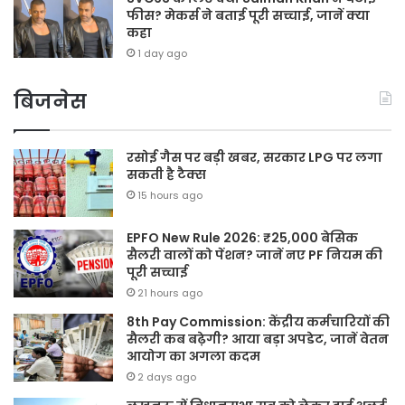
फीस? मेकर्स ने बताई पूरी सच्चाई, जानें क्या
कहा
1 day ago
बिजनेस
रसोई गैस पर बड़ी खबर, सरकार LPG पर लगा
सकती है टैक्स
15 hours ago
EPFO New Rule 2026: ₹25,000 बेसिक
सैलरी वालों को पेंशन? जानें नए PF नियम की
पूरी सच्चाई
21 hours ago
8th Pay Commission: केंद्रीय कर्मचारियों की
सैलरी कब बढ़ेगी? आया बड़ा अपडेट, जानें वेतन
आयोग का अगला कदम
2 days ago