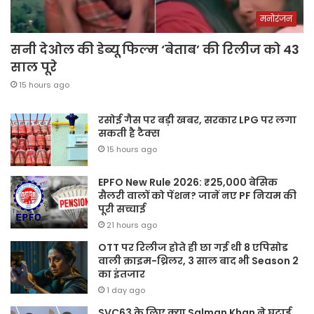
मनोरंजन
सनी देओल की डेब्यू फिल्म ‘बेताब’ की रिलीज को 43
साल पूरे
15 hours ago
रसोई गैस पर बड़ी खबर, सरकार LPG पर लगा
सकती है टैक्स
15 hours ago
EPFO New Rule 2026: ₹25,000 बेसिक
सैलरी वालों को पेंशन? जानें नए PF नियम की
पूरी सच्चाई
21 hours ago
OTT पर रिलीज होते ही छा गई थी 8 एपिसोड
वाली क्राइम-थ्रिलर, 3 साल बाद भी Season 2
का इंतजार
1 day ago
SVC63 के लिए क्या Salman Khan ने घटाई