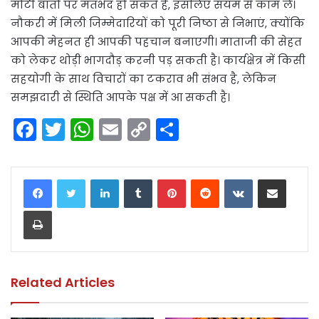
मोटी बातों पर मतभेद हो सकते हैं, इसलिए संयम से काम लें।
नौकरी में मिली जिम्मेदारियों को पूरी निष्ठा से निभाएं, क्योंकि
आपकी मेहनत ही आपकी पहचान बनाएगी। माताजी की सेहत
को लेकर थोड़ी भागदौड़ करनी पड़ सकती है। कार्यक्षेत्र में किसी
सहयोगी के साथ विचारों का टकराव भी संभव है, लेकिन
समझदारी से स्थिति आपके पक्ष में आ सकती है।
F
T
W
E
C
S
a
w
h
m
o
h
c
itt
a
ai
p
ar
LinkedIn
Tumblr
Pinterest
Reddit
VKontakte
Share via Email
e
er
ts
l
y
e
Print
b
A
Li
o
p
n
o
p
k
k
Related Articles