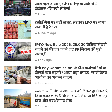
साथ खुले बाजार, Gift Nifty के संकेतों से
सेंसेक्स-निफ्टी में तेजी
1 hour ago
रसोई गैस पर बड़ी खबर, सरकार LPG पर लगा
सकती है टैक्स
19 hours ago
EPFO New Rule 2026: ₹25,000 बेसिक सैलरी
वालों को पेंशन? जानें नए PF नियम की पूरी
सच्चाई
1 day ago
8th Pay Commission: केंद्रीय कर्मचारियों की
सैलरी कब बढ़ेगी? आया बड़ा अपडेट, जानें वेतन
आयोग का अगला कदम
2 days ago
लखनऊ में विधानसभा सत्र को लेकर हाई अलर्ट,
विधानभवन के 5 किमी दायरे में धारा 163 लागू;
ड्रोन और प्रदर्शन पर रोक
2 days ago