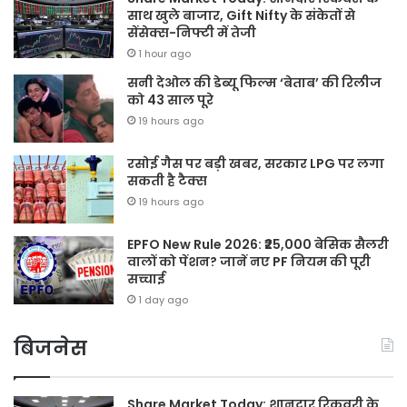
साथ खुले बाजार, Gift Nifty के संकेतों से
सेंसेक्स-निफ्टी में तेजी
1 hour ago
सनी देओल की डेब्यू फिल्म ‘बेताब’ की रिलीज
को 43 साल पूरे
19 hours ago
रसोई गैस पर बड़ी खबर, सरकार LPG पर लगा
सकती है टैक्स
19 hours ago
EPFO New Rule 2026: ₹25,000 बेसिक सैलरी
वालों को पेंशन? जानें नए PF नियम की पूरी
सच्चाई
1 day ago
बिजनेस
Share Market Today: शानदार रिकवरी के