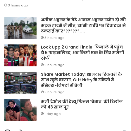
3 hours ago
अतीक अहमद के बेटे आबान अहमद समेत दो की
सड़क हादसे में मौत, झांसी हाईवे पर डिवाइडर से
टकराई कार???????…….
3 hours ago
Lock Upp 2 Grand Finale: फिनाले में पहुंचे
ये 5 फाइनलिस्ट, अब किसी एक के सिर सजेगी
ट्रॉफी
9 hours ago
Share Market Today: शानदार रिकवरी के
साथ खुले बाजार, Gift Nifty के संकेतों से
सेंसेक्स-निफ्टी में तेजी
9 hours ago
सनी देओल की डेब्यू फिल्म ‘बेताब’ की रिलीज
को 43 साल पूरे
1 day ago