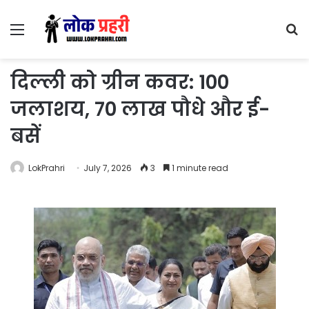
Menu
S
fo
दिल्ली को ग्रीन कवर: 100
जलाशय, 70 लाख पौधे और ई-
बसें
LokPrahri
July 7, 2026
3
1 minute read