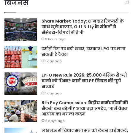
बिजनेस
Share Market Today: शानदार रिकवरी के
साथ खुले बाजार, Gift Nifty के संकेतों से
सेंसेक्स-निफ्टी में तेजी
9 hours ago
रसोई गैस पर बड़ी खबर, सरकार LPG पर लगा
सकती है टैक्स
1 day ago
EPFO New Rule 2026: ₹25,000 बेसिक सैलरी
वालों को पेंशन? जानें नए PF नियम की पूरी
सच्चाई
1 day ago
8th Pay Commission: केंद्रीय कर्मचारियों की
सैलरी कब बढ़ेगी? आया बड़ा अपडेट, जानें वेतन
आयोग का अगला कदम
2 days ago
लखनऊ में विधानसभा सत्र को लेकर हाई अलर्ट,