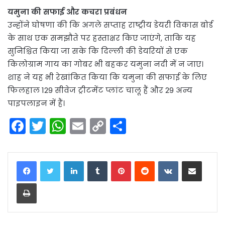
यमुना की सफाई और कचरा प्रबंधन
उन्होंने घोषणा की कि अगले सप्ताह राष्ट्रीय डेयरी विकास बोर्ड
के साथ एक समझौते पर हस्ताक्षर किए जाएंगे, ताकि यह
सुनिश्चित किया जा सके कि दिल्ली की डेयरियों से एक
किलोग्राम गाय का गोबर भी बहकर यमुना नदी में न जाए।
शाह ने यह भी रेखांकित किया कि यमुना की सफाई के लिए
फिलहाल 129 सीवेज ट्रीटमेंट प्लांट चालू हैं और 29 अन्य
पाइपलाइन में हैं।
F
T
W
E
C
S
a
w
h
m
o
h
c
itt
a
ai
p
ar
LinkedIn
Tumblr
Pinterest
Reddit
VKontakte
Share via Email
e
er
ts
l
y
e
Print
b
A
Li
o
p
n
o
p
k