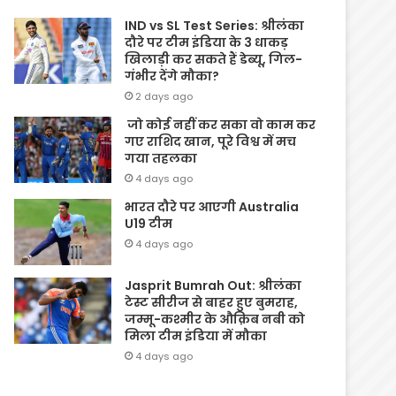
IND vs SL Test Series: श्रीलंका
दौरे पर टीम इंडिया के 3 धाकड़
खिलाड़ी कर सकते हैं डेब्यू, गिल-
गंभीर देंगे मौका?
2 days ago
जो कोई नहीं कर सका वो काम कर
गए राशिद खान, पूरे विश्व में मच
गया तहलका
4 days ago
भारत दौरे पर आएगी Australia
U19 टीम
4 days ago
Jasprit Bumrah Out: श्रीलंका
टेस्ट सीरीज से बाहर हुए बुमराह,
जम्मू-कश्मीर के औक़िब नबी को
मिला टीम इंडिया में मौका
4 days ago