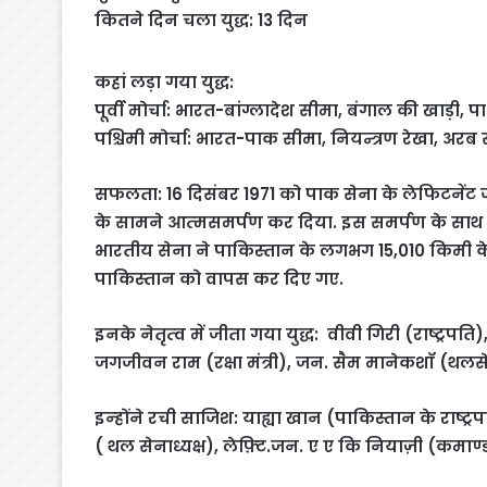
कितने दिन चला युद्ध: 13 दिन
कहां लड़ा गया युद्ध:
पूर्वी मोर्चा: भारत-बांग्लादेश सीमा, बंगाल की खाड़ी, पा
पश्चिमी मोर्चा: भारत-पाक सीमा, नियन्त्रण रेखा, अरब
सफलता: 16 दिसंबर 1971 को पाक सेना के लेफिटनेंट जन
के सामने आत्‍मसमर्पण कर दिया. इस समर्पण के साथ भ
भारतीय सेना ने पाकिस्‍तान के लगभग 15,010 किमी के क्षेत
पाकिस्‍तान को वापस कर दिए गए.
इनके नेतृत्‍व में जीता गया युद्ध: वीवी गिरी (राष्ट्रपति),
जगजीवन राम (रक्षा मंत्री), जन. सैम मानेकशॉ (थलसे
इन्‍होंने रची साजिश: याह्या खान (पाकिस्तान के राष्ट
( थल सेनाध्यक्ष), लेफ़्टि.जन. ए ए कि नियाज़ी (कमाण्