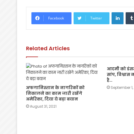
c
itt
a
ai
p
ar
e
er
ts
l
y
e
Linke
Facebook
Twitter
b
A
Li
o
p
n
o
p
k
Related Articles
k
आदमी को डंसत
सांप, विश्वास 
है…
अफगानिस्तान के नागरिकों को
September 1,
निकालने का काम जारी रखेंगे
अमेरिका, दिया ये बड़ा बयान
August 31, 2021