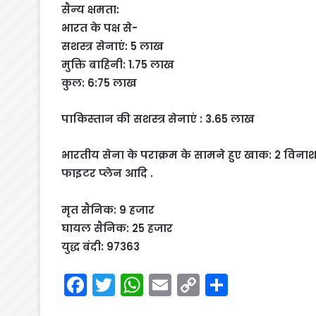
सैन्‍य क्षमता:
भारत के पक्ष से-
सशस्त्र सेनाएं: 5 लाख
मुक्ति बाहिनी: 1.75 लाख
कुल: 6:75 लाख
पाकिस्‍तान की सशस्‍त्र सेनाएं : 3.65 लाख
भारतीय सेना के पराक्रम के सामने हुए खाक: 2 विनाश
फाइटर प्‍लेन आदि .
मृत सैनिक: 9 हजार
घायल सैनिक: 25 हजार
युद्ध बंदी: 97363
F
T
W
E
C
S
a
w
h
m
o
h