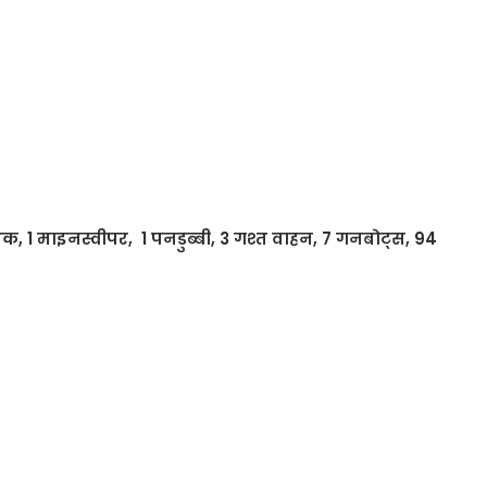
क, 1 माइनस्वीपर, 1 पनडुब्बी, 3 गश्त वाहन, 7 गनबोट्स, 94