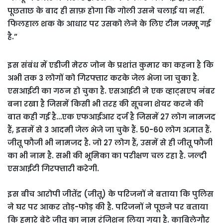
पूछताछ के बाद ही साफ़ होगा कि गोली उसने चलाई या नहीं.
फिलहाल शक के आधार पर उसको लेने के लिए टीम जम्‍मू गई
है.”
इस संबंध में एडीजी मेरठ जोन के प्रशांत कुमार का कहना है कि
अभी तक 3 लोगों को गिरफ्तार करके जेल भेजा जा चुका है.
एसआईटी का गठन हो चुका है. एसआईटी ने एक व्हाट्सएप नंबर
बना रखा है जिसमें किसी भी तरह की सूचना शेयर करने की
बात कही गई है…एक एफआईआर दर्ज है जिसमें 27 लोग नामजद
हैं, इसमें से 3 आदमी जेल भेजे जा चुके हैं. 50-60 लोग अज्ञात हैं.
जीतू फौजी भी नामजद है. जो 27 लोग हैं, उसमें से ही जीतू फौजी
का भी नाम है. सभी की भूमिका का परीक्षण चल रहा है. जल्दी
एसआईटी गिरफ्तारी करेगी.
इस बीच आरोपी जीतेंद्र (जीतू) के परिजनों ने बताया कि पुलिस
ने घर पर आकर तोड़-फोड़ की है. परिजनों ने पूछने पर बताया
कि हमारे बेटे जीतू का नाम रंजिशन लिया गया है. काबिलेगौर