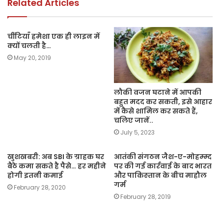
k
Related Articles
चींटियाँ हमेशा एक ही लाइन में
क्यों चलती है…
May 20, 2019
लौकी वजन घटाने में आपकी
बहुत मदद कर सकती, इसे आहार
में कैसे शामिल कर सकते हैं,
चलिए जानें..
July 5, 2023
खुशखबरी: अब SBI के ग्राहक घर
आतंकी संगठन जैश-ए-मोहम्‍म्‍द
बैठे कमा सकते है पैसे… हर महीने
पर की गई कार्रवाई के बाद भारत
होगी इतनी कमाई
और पाकिस्‍तान के बीच माहौल
गर्म
February 28, 2020
February 28, 2019