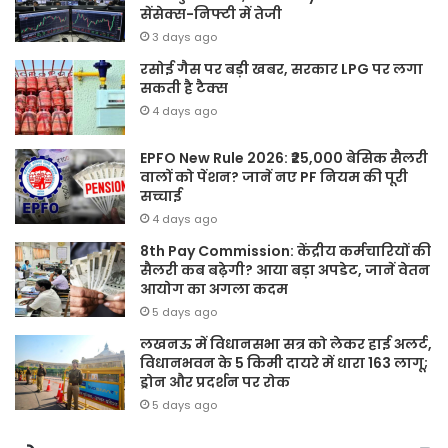
सेंसेक्स-निफ्टी में तेजी
3 days ago
रसोई गैस पर बड़ी खबर, सरकार LPG पर लगा
सकती है टैक्स
4 days ago
EPFO New Rule 2026: ₹25,000 बेसिक सैलरी
वालों को पेंशन? जानें नए PF नियम की पूरी
सच्चाई
4 days ago
8th Pay Commission: केंद्रीय कर्मचारियों की
सैलरी कब बढ़ेगी? आया बड़ा अपडेट, जानें वेतन
आयोग का अगला कदम
5 days ago
लखनऊ में विधानसभा सत्र को लेकर हाई अलर्ट,
विधानभवन के 5 किमी दायरे में धारा 163 लागू;
ड्रोन और प्रदर्शन पर रोक
5 days ago