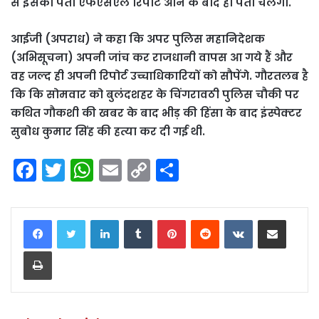
से इसका पता एफएसएल रिपोर्ट आने के बाद ही पता चलेगा.
आईजी (अपराध) ने कहा कि अपर पुलिस महानिदेशक
(अभिसूचना) अपनी जांच कर राजधानी वापस आ गये हैं और
वह जल्द ही अपनी रिपोर्ट उच्चाधिकारियों को सौपेंगे. गौरतलब है
कि कि सोमवार को बुलंदशहर के चिंगरावठी पुलिस चौकी पर
कथित गौकशी की खबर के बाद भीड़ की हिंसा के बाद इंस्पेक्टर
सुबोध कुमार सिंह की हत्या कर दी गई थी.
F
T
W
E
C
S
a
w
h
m
o
h
c
itt
a
ai
p
ar
LinkedIn
Tumblr
Pinterest
Reddit
VKontakte
Share via Email
e
er
ts
l
y
e
Print
b
A
Li
o
p
n
o
p
k