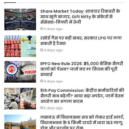
Share Market Today: शानदार रिकवरी के
साथ खुले बाजार, Gift Nifty के संकेतों से
सेंसेक्स-निफ्टी में तेजी
3 days ago
रसोई गैस पर बड़ी खबर, सरकार LPG पर लगा
सकती है टैक्स
4 days ago
EPFO New Rule 2026: ₹25,000 बेसिक सैलरी
वालों को पेंशन? जानें नए PF नियम की पूरी
सच्चाई
4 days ago
8th Pay Commission: केंद्रीय कर्मचारियों की
सैलरी कब बढ़ेगी? आया बड़ा अपडेट, जानें वेतन
आयोग का अगला कदम
5 days ago
लखनऊ में विधानसभा सत्र को लेकर हाई अलर्ट,
विधानभवन के 5 किमी दायरे में धारा 163 लागू;
ड्रोन और प्रदर्शन पर रोक