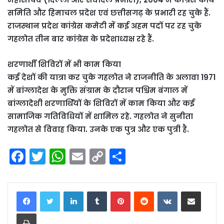
समिति और हिमाचल प्रदेश एवं छत्तीसगढ़ के प्रभारी रह चुके हैं.
राजस्थान प्रदेश कांग्रेस कमेटी में कई अहम पदों पर रह चुके
गहलोत तीन बार कांग्रेस के प्रदेशाध्यक्ष रहे हैं.
शरणार्थी शिविरों में भी काम किया
कई देशों की यात्रा कर चुके गहलोत ने राजनीति के अलावा 1971
में बांग्लादेश के मुक्ति संग्राम के दौरान पश्चिम बंगाल में
बांग्लादेशी शरणार्थियों के शिविरों में काम किया और कई
सामाजिक गतिविधियों में शामिल रहे. गहलोत ने सुनीता
गहलोत से विवाह किया. उनके एक पुत्र और एक पुत्री है.
F
T
W
E
C
S
a
w
h
m
o
h
c
itt
a
ai
p
ar
LinkedIn
Tumblr
Pinterest
Reddit
VKontakte
Share via Email
e
er
ts
l
y
e
Print
b
A
Li