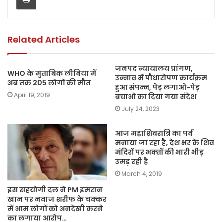
o
p
n
o
p
k
k
Related Articles
जनपद न्यायालय प्रांगण,
WHO के मुताबिक लीबिया में
उन्नाव में पौधारोपण कार्यक्रम
अब तक 205 लोगों की मौत
हुआ संपन्न, पेड़ लगाओ-पेड़
April 19, 2019
बचाओ का दिया गया संदेश
July 24, 2023
आज महाशिवरात्रि का पर्व
मनाया जा रहा है, देश भर के शिव
मंदिरों पर भक्‍तों की भारी भीड़
उमड़ रही है
March 4, 2019
इस सहयोगी दल ने PM इमरान
खान पर नवाज शरीफ के चक्कर
में आम लोगों को अनदेखी करने
का लगाया आरोप…