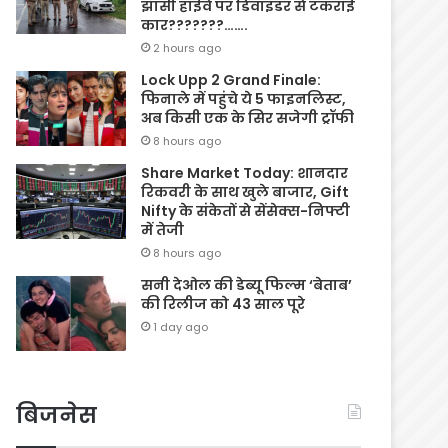
झांसी हाईवे पर डिवाइडर से टकराई
कार???????…….
2 hours ago
Lock Upp 2 Grand Finale:
फिनाले में पहुंचे ये 5 फाइनलिस्ट,
अब किसी एक के सिर सजेगी ट्रॉफी
8 hours ago
Share Market Today: शानदार
रिकवरी के साथ खुले बाजार, Gift
Nifty के संकेतों से सेंसेक्स-निफ्टी
में तेजी
8 hours ago
सनी देओल की डेब्यू फिल्म ‘बेताब’
की रिलीज को 43 साल पूरे
1 day ago
बिजनेस