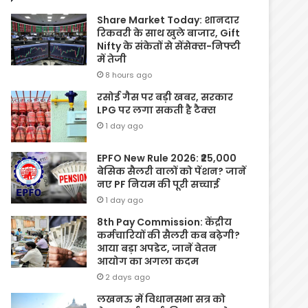
Share Market Today: शानदार
रिकवरी के साथ खुले बाजार, Gift
Nifty के संकेतों से सेंसेक्स-निफ्टी
में तेजी
8 hours ago
रसोई गैस पर बड़ी खबर, सरकार
LPG पर लगा सकती है टैक्स
1 day ago
EPFO New Rule 2026: ₹25,000
बेसिक सैलरी वालों को पेंशन? जानें
नए PF नियम की पूरी सच्चाई
1 day ago
8th Pay Commission: केंद्रीय
कर्मचारियों की सैलरी कब बढ़ेगी?
आया बड़ा अपडेट, जानें वेतन
आयोग का अगला कदम
2 days ago
लखनऊ में विधानसभा सत्र को