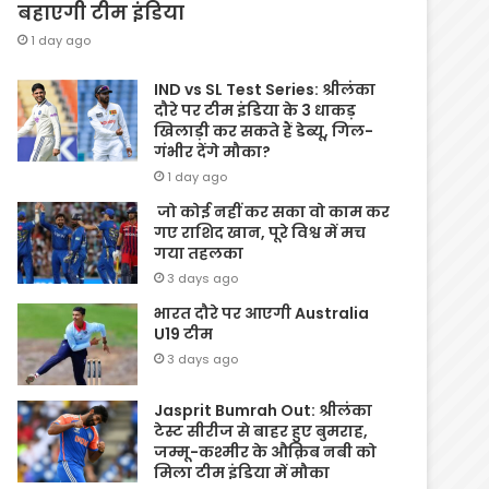
बहाएगी टीम इंडिया
1 day ago
IND vs SL Test Series: श्रीलंका
दौरे पर टीम इंडिया के 3 धाकड़
खिलाड़ी कर सकते हैं डेब्यू, गिल-
गंभीर देंगे मौका?
1 day ago
जो कोई नहीं कर सका वो काम कर
गए राशिद खान, पूरे विश्व में मच
गया तहलका
3 days ago
भारत दौरे पर आएगी Australia
U19 टीम
3 days ago
Jasprit Bumrah Out: श्रीलंका
टेस्ट सीरीज से बाहर हुए बुमराह,
जम्मू-कश्मीर के औक़िब नबी को
मिला टीम इंडिया में मौका