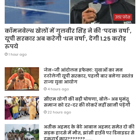
उत्तर प्रदेश
कॉमनवेल्थ खेलों में गुलवीर सिंह ने की ‘पदक वर्षा’,
यूपी सरकार अब करेगी ‘धन वर्षा’, देगी 1.25 करोड़
रुपये
1 hour ago
जेन-जी आंदोलन इफेक्ट: युवाओं का मन
टटोलेगी यूपी सरकार, पहली बार बनेगा स्वतंत्र
राज्य युवा आयोग
4 hours ago
सीएम योगी की बड़ी घोषणा, बोले- अब घुमंतू
समाज को दर-दर की ठोकरें नहीं खानी पड़ेंगी
22 hours ago
अतीक अहमद के बेटे आबान अहमद समेत दो की
सड़क हादसे में मौत, झांसी हाईवे पर डिवाइडर से
टकराई कार???????…….