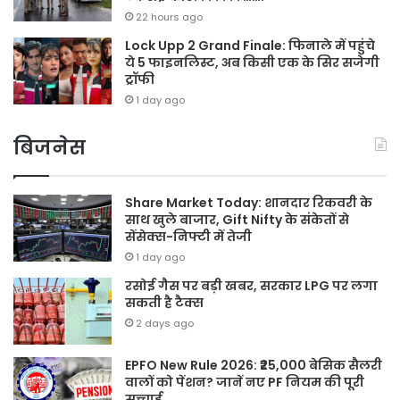
22 hours ago
Lock Upp 2 Grand Finale: फिनाले में पहुंचे
ये 5 फाइनलिस्ट, अब किसी एक के सिर सजेगी
ट्रॉफी
1 day ago
बिजनेस
Share Market Today: शानदार रिकवरी के
साथ खुले बाजार, Gift Nifty के संकेतों से
सेंसेक्स-निफ्टी में तेजी
1 day ago
रसोई गैस पर बड़ी खबर, सरकार LPG पर लगा
सकती है टैक्स
2 days ago
EPFO New Rule 2026: ₹25,000 बेसिक सैलरी
वालों को पेंशन? जानें नए PF नियम की पूरी
सच्चाई