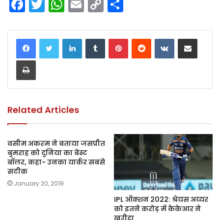
F
T
W
E
C
S
a
w
h
m
o
h
c
itt
a
ai
p
ar
LinkedIn
Tumblr
Pinterest
Reddit
VKontakte
Share via Email
e
er
ts
l
y
e
Print
b
A
Li
o
p
n
o
p
k
k
Related Articles
वसीम अकरम ने बताया जसप्रीत
बुमराह को दुनिया का बेस्ट
बॉलर, कहा- उनका यार्कर सबसे
सटीक
January 20, 2019
IPL ऑक्शन 2022: श्रेयस अय्यर
को इतने करोड़ में केकेआर ने
खरीदा