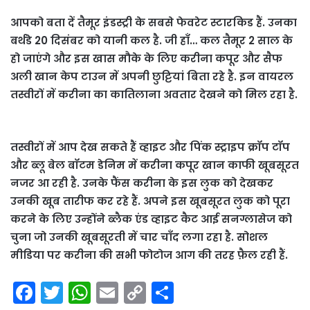
आपको बता दें तैमूर इंडस्ट्री के सबसे फेवरेट स्टारकिड हैं. उनका
बर्थडे 20 दिसंबर को यानी कल है. जी हाँ… कल तैमूर 2 साल के
हो जाएंगे और इस खास मौके के लिए करीना कपूर और सैफ
अली खान केप टाउन में अपनी छुट्टियां बिता रहे है. इन वायरल
तस्वीरों में करीना का कातिलाना अवतार देखने को मिल रहा है.
तस्वीरों में आप देख सकते हैं व्हाइट और पिंक स्ट्राइप क्रॉप टॉप
और ब्लू बेल बॉटम डेनिम में करीना कपूर खान काफी खूबसूरत
नजर आ रही है. उनके फैंस करीना के इस लुक को देखकर
उनकी खूब तारीफ कर रहे हैं. अपने इस खूबसूरत लुक को पूरा
करने के लिए उन्होंने ब्लैक एंड व्हाइट कैट आई सनग्लासेज को
चुना जो उनकी खूबसूरती में चार चाँद लगा रहा है. सोशल
मीडिया पर करीना की सभी फोटोज आग की तरह फ़ैल रही हैं.
F
T
W
E
C
S