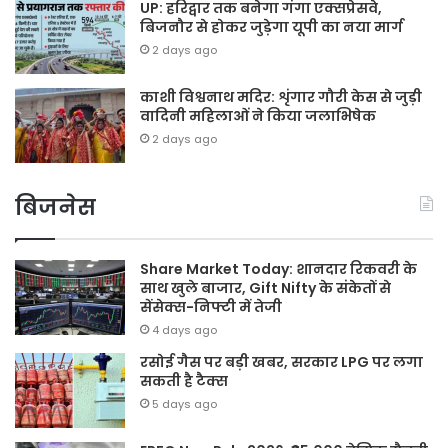
UP: हरिद्वार तक बनेगा गंगा एक्सप्रेसवे,
बिजनौर से होकर जुड़ेगा यूपी का नया मार्ग
2 days ago
काशी विश्वनाथ मदिर: शृंगार गौरी केस से जुड़ी
वादिनी महिलाओं ने किया जलाभिषेक
2 days ago
बिजनेस
Share Market Today: शानदार रिकवरी के
साथ खुले बाजार, Gift Nifty के संकेतों से
सेंसेक्स-निफ्टी में तेजी
4 days ago
रसोई गैस पर बड़ी खबर, सरकार LPG पर लगा
सकती है टैक्स
5 days ago