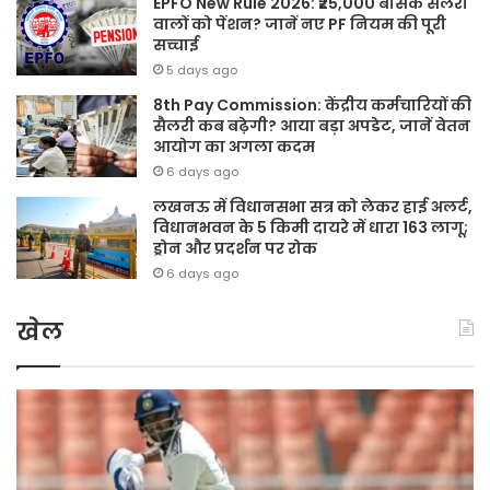
EPFO New Rule 2026: ₹25,000 बेसिक सैलरी
वालों को पेंशन? जानें नए PF नियम की पूरी
सच्चाई
5 days ago
8th Pay Commission: केंद्रीय कर्मचारियों की
सैलरी कब बढ़ेगी? आया बड़ा अपडेट, जानें वेतन
आयोग का अगला कदम
6 days ago
लखनऊ में विधानसभा सत्र को लेकर हाई अलर्ट,
विधानभवन के 5 किमी दायरे में धारा 163 लागू;
ड्रोन और प्रदर्शन पर रोक
6 days ago
खेल