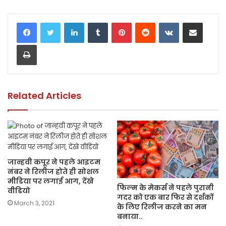
a
w
h
m
o
h
c
itt
a
ai
p
ar
LinkedIn
Tumblr
Pinterest
Reddit
VKontakte
Share via Email
e
er
ts
l
y
e
Print
b
A
Li
o
p
n
o
p
k
k
Related Articles
जान्हवी कपूर ने पहले आइटम
नंबर ने रिलीज होते ही सोशल
मीडिया पर लगाई आग, देंखे
फिल्म के मेकर्स ने पहले पुरानी
वीडियो
गदर को एक बार फिर से दर्शकों
March 3, 2021
के लिए रिलीज करने का मन
बनाया..