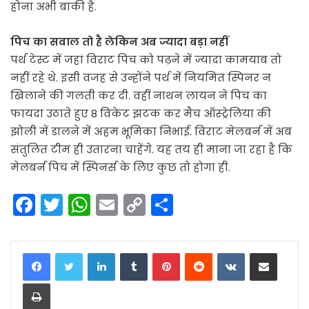
होना अभी बाकी है.
पिच का सवाल तो है लेकिन अब ज्यादा बड़ा नहीं
पर्थ टेस्ट में जहां विराट पिच को पढ़ने में ज्यादा कामयाब तो
नहीं रहे थे. इसी वजह से उन्होंने पर्थ में नियमित स्पिनर न
खिलाने की गलती कर दी. वहीं नाथन लायन ने पिच का
फायदा उठाते हुए 8 विकेट झटक कर मैच ऑस्ट्रेलिया की
झोली में डालने में अहम भूमिका निभाई. विराट मेलबर्न में अब
संतुलित टीम ही उतारना चाहेंगे. यह तय ही माना जा रहा है कि
मेलबर्न पिच में स्पिनर्स के लिए कुछ तो होगा ही.
F
T
W
E
C
S
a
w
h
m
o
h
c
itt
a
ai
p
ar
LinkedIn
Tumblr
Pinterest
Reddit
VKontakte
Share via Email
e
er
ts
l
y
e
Print
b
A
Li