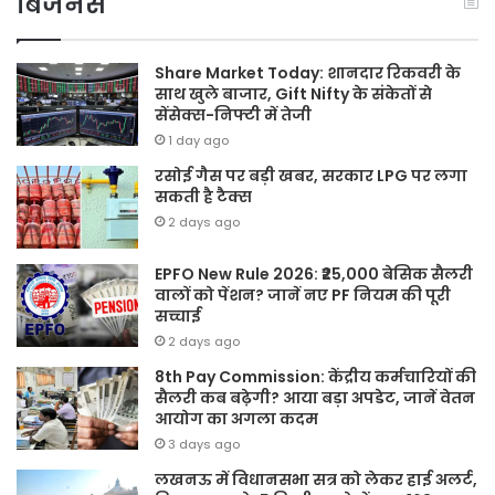
बिजनेस
Share Market Today: शानदार रिकवरी के
साथ खुले बाजार, Gift Nifty के संकेतों से
सेंसेक्स-निफ्टी में तेजी
1 day ago
रसोई गैस पर बड़ी खबर, सरकार LPG पर लगा
सकती है टैक्स
2 days ago
EPFO New Rule 2026: ₹25,000 बेसिक सैलरी
वालों को पेंशन? जानें नए PF नियम की पूरी
सच्चाई
2 days ago
8th Pay Commission: केंद्रीय कर्मचारियों की
सैलरी कब बढ़ेगी? आया बड़ा अपडेट, जानें वेतन
आयोग का अगला कदम
3 days ago
लखनऊ में विधानसभा सत्र को लेकर हाई अलर्ट,