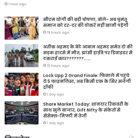
1 hour ago
सीएम योगी की बड़ी घोषणा, बोले- अब घुमंतू
समाज को दर-दर की ठोकरें नहीं खानी पड़ेंगी
19 hours ago
अतीक अहमद के बेटे आबान अहमद समेत दो की
सड़क हादसे में मौत, झांसी हाईवे पर डिवाइडर से
टकराई कार???????…….
19 hours ago
Lock Upp 2 Grand Finale: फिनाले में पहुंचे
ये 5 फाइनलिस्ट, अब किसी एक के सिर सजेगी
ट्रॉफी
1 day ago
Share Market Today: शानदार रिकवरी के
साथ खुले बाजार, Gift Nifty के संकेतों से
सेंसेक्स-निफ्टी में तेजी
1 day ago