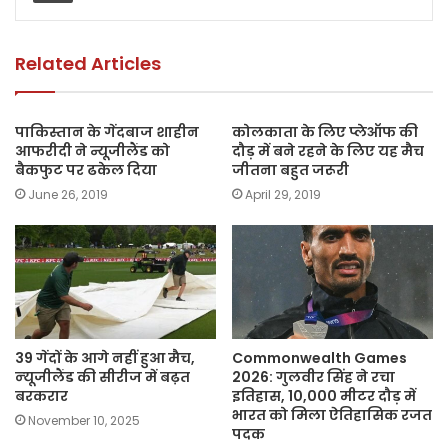
o
p
n
o
p
k
k
Related Articles
पाकिस्तान के गेंदबाज शाहीन
कोलकाता के लिए प्लेऑफ की
आफरीदी ने न्यूजीलैंड को
दौड़ में बने रहने के लिए यह मैच
बैकफुट पर ढकेल दिया
जीतना बहुत जरूरी
June 26, 2019
April 29, 2019
39 गेंदों के आगे नहीं हुआ मैच,
Commonwealth Games
न्‍यूजीलैंड की सीरीज में बढ़त
2026: गुलवीर सिंह ने रचा
बरकरार
इतिहास, 10,000 मीटर दौड़ में
भारत को मिला ऐतिहासिक रजत
November 10, 2025
पदक