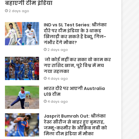
बहाएगी टीम इंडिया
2 days ago
IND vs SL Test Series: श्रीलंका
दौरे पर टीम इंडिया के 3 धाकड़
खिलाड़ी कर सकते हैं डेब्यू, गिल-
गंभीर देंगे मौका?
2 days ago
जो कोई नहीं कर सका वो काम कर
गए राशिद खान, पूरे विश्व में मच
गया तहलका
4 days ago
भारत दौरे पर आएगी Australia
U19 टीम
4 days ago
Jasprit Bumrah Out: श्रीलंका
टेस्ट सीरीज से बाहर हुए बुमराह,
जम्मू-कश्मीर के औक़िब नबी को
मिला टीम इंडिया में मौका