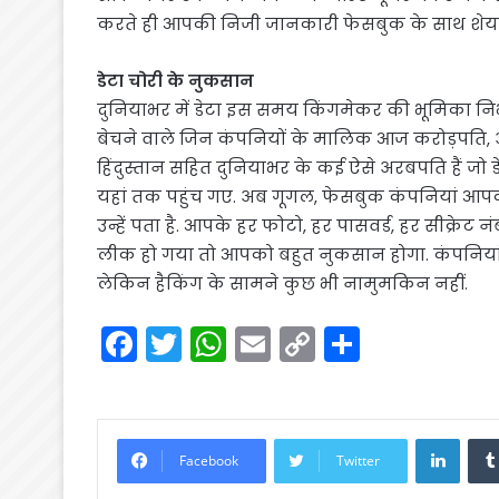
करते ही आपकी निजी जानकारी फेसबुक के साथ शेयर
डेटा चोरी के नुकसान
दुनियाभर में डेटा इस समय किंगमेकर की भूमिका निभ
बेचने वाले जिन कंपनियों के मालिक आज करोड़पति, अर
हिंदुस्तान सहित दुनियाभर के कई ऐसे अरबपति हैं जो
यहां तक पहुंच गए. अब गूगल, फेसबुक कंपनियां आप
उन्हें पता है. आपके हर फोटो, हर पासवर्ड, हर सीक्रेट 
लीक हो गया तो आपको बहुत नुकसान होगा. कंपनियां भल
लेकिन हैकिंग के सामने कुछ भी नामुमकिन नहीं.
F
T
W
E
C
S
a
w
h
m
o
h
c
itt
a
ai
p
ar
e
er
ts
l
y
e
Linke
Facebook
Twitter
b
A
Li