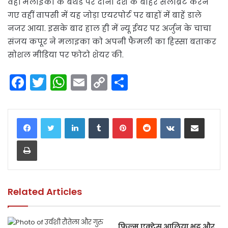
वहीं मलाइका के बर्थडे पर दोनों देश के बाहर सेलीब्रेट करने
गए वहीं वापसी में यह जोड़ा एयरपोर्ट पर बाहों में बाहें डाले
नजर आया. इसके बाद हाल ही में न्यू ईयर पर अर्जुन के चाचा
संजय कपूर ने मलाइका को अपनी फैमली का हिस्सा बताकर
सोशल मीडिया पर फोटो शेयर की.
F
T
W
E
C
S
a
w
h
m
o
h
c
itt
a
ai
p
ar
LinkedIn
Tumblr
Pinterest
Reddit
VKontakte
Share via Email
e
er
ts
l
y
e
Print
b
A
Li
o
p
n
o
p
k
k
Related Articles
फिल्म एक्ट्रेस आलिया भट्ट और