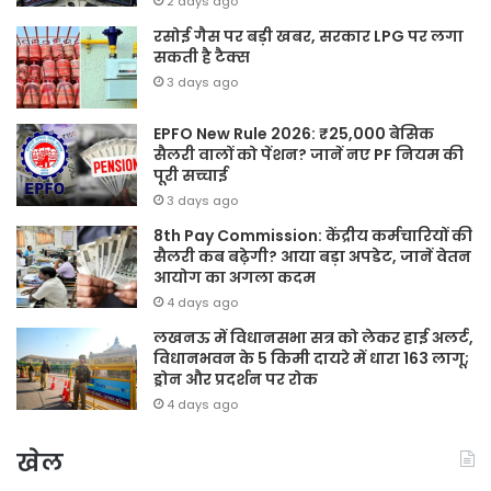
2 days ago
रसोई गैस पर बड़ी खबर, सरकार LPG पर लगा
सकती है टैक्स
3 days ago
EPFO New Rule 2026: ₹25,000 बेसिक
सैलरी वालों को पेंशन? जानें नए PF नियम की
पूरी सच्चाई
3 days ago
8th Pay Commission: केंद्रीय कर्मचारियों की
सैलरी कब बढ़ेगी? आया बड़ा अपडेट, जानें वेतन
आयोग का अगला कदम
4 days ago
लखनऊ में विधानसभा सत्र को लेकर हाई अलर्ट,
विधानभवन के 5 किमी दायरे में धारा 163 लागू;
ड्रोन और प्रदर्शन पर रोक
4 days ago
खेल