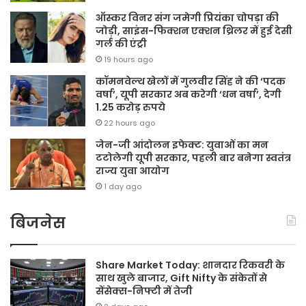
ऑस्कर विनर संग जमेगी प्रियंका चोपड़ा की
जोड़ी, साइंस-फिक्शन एक्शन थ्रिलर में हुई देसी
गर्ल की एंट्री
19 hours ago
कॉमनवेल्थ खेलों में गुलवीर सिंह ने की ‘पदक
वर्षा’, यूपी सरकार अब करेगी ‘धन वर्षा’, देगी
1.25 करोड़ रुपये
22 hours ago
जेन-जी आंदोलन इफेक्ट: युवाओं का मन
टटोलेगी यूपी सरकार, पहली बार बनेगा स्वतंत्र
राज्य युवा आयोग
1 day ago
बिजनेस
Share Market Today: शानदार रिकवरी के
साथ खुले बाजार, Gift Nifty के संकेतों से
सेंसेक्स-निफ्टी में तेजी