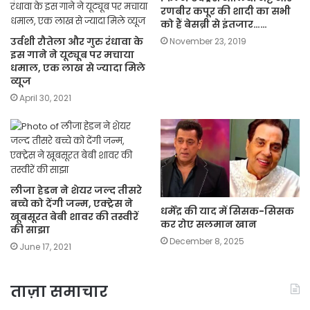
रणबीर कपूर की शादी का सभी
को हैं बेसब्री से इंतजार……
उर्वशी रौतेला और गुरु रंधावा के
November 23, 2019
इस गाने ने यूट्यूब पर मचाया
धमाल, एक लाख से ज्यादा मिले
व्यूज
April 30, 2021
लीजा हेडन ने शेयर जल्द तीसरे
बच्चे को देंगी जन्म, एक्ट्रेस ने
धर्मेंद्र की याद में सिसक-सिसक
खूबसूरत बेबी शावर की तस्वीरें
कर रोए सलमान खान
की साझा
December 8, 2025
June 17, 2021
ताज़ा समाचार