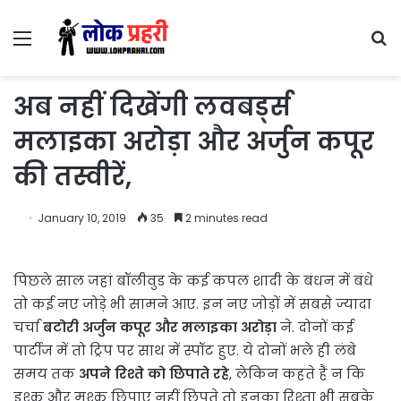
Menu
S
fo
अब नहीं दिखेंगी लवबर्ड्स
मलाइका अरोड़ा और अर्जुन कपूर
की तस्वीरें,
January 10, 2019
35
2 minutes read
पिछले साल जहां बॉलीवुड के कई कपल शादी के बंधन में बंधे
तो कई नए जोड़े भी सामने आए. इन नए जोड़ों में सबसे ज्यादा
चर्चा
बटोरी अर्जुन कपूर और मलाइका अरोड़ा
ने. दोनों कई
पार्टीज में तो ट्रिप पर साथ में स्पॉट हुए. ये दोनों भले ही लंबे
समय तक
अपने रिश्ते को छिपाते रहे
, लेकिन कहते हैं न कि
इश्क और मुश्क छिपाए नहीं छिपते तो इनका रिश्ता भी सबके