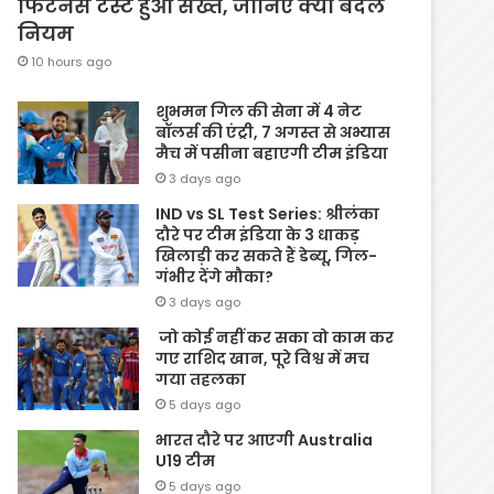
फिटनेस टेस्ट हुआ सख्त, जानिए क्यों बदले
नियम
10 hours ago
शुभमन गिल की सेना में 4 नेट
बॉलर्स की एंट्री, 7 अगस्त से अभ्यास
मैच में पसीना बहाएगी टीम इंडिया
3 days ago
IND vs SL Test Series: श्रीलंका
दौरे पर टीम इंडिया के 3 धाकड़
खिलाड़ी कर सकते हैं डेब्यू, गिल-
गंभीर देंगे मौका?
3 days ago
जो कोई नहीं कर सका वो काम कर
गए राशिद खान, पूरे विश्व में मच
गया तहलका
5 days ago
भारत दौरे पर आएगी Australia
U19 टीम
5 days ago