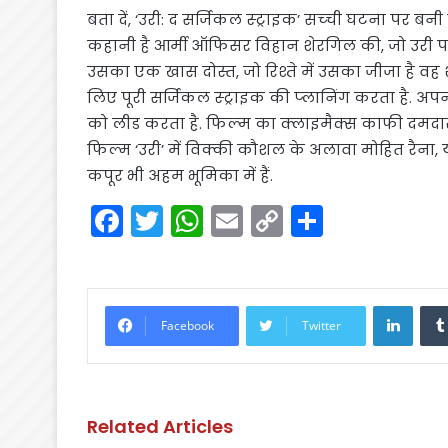
बता दें, ‘उरी: द सर्जिकल स्‍ट्राइक’ सच्‍ची घटना पर बनी
कहानी है आर्मी ऑफिसर विहान शेरगिल की, जो उरी पर 
उसका एक खास दोस्त, जो रिश्ते में उसका जीजा है वह
लिए पूरी सर्जिकल स्‍ट्राइक की प्‍लानिंग करता है.
को लीड करता है. फिल्‍म का क्‍लाइमैक्‍स काफी दमदार
फिल्म ‘उरी’ में विक्की कौशल के अलावा मोहित रैना, 
कपूर भी अहम भूमिका में हैं.
F
T
W
E
C
S
a
w
h
m
o
h
c
itt
a
ai
p
ar
e
er
ts
l
y
e
Linke
Facebook
Twitter
b
A
Li
o
p
n
o
p
k
Related Articles
k