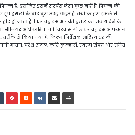
 फिल्‍म है, इसलिए इसमें सस्‍पेंस जैसा कुछ नहीं है. फिल्‍म की
हुए हमलों के बाद बुरी तरह आहत है, क्योंकि इस हमले में
 शहीद हो जाता है. फिर वह इस आतंकी हमले का जवाब देने के
 अपनी सीनियर अधिकारियों को विश्‍वास में लेकर वह इस ऑपरेशन
 तरीके से किया गया है. फिल्म निर्देशक आदित्‍य धर की
यामी गौतम, परेश रावल, कृति कुल्‍हारी, स्‍वरूप संपत और रजित
dIn
Tumblr
Pinterest
Reddit
VKontakte
Share via Email
Print