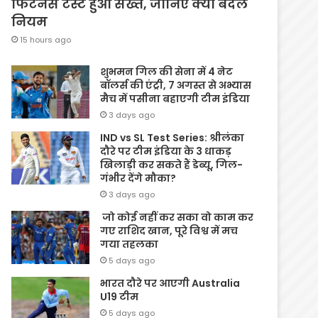
फिटनेस टेस्ट हुआ सख्त, जानिए क्यों बदले
नियम
15 hours ago
शुभमन गिल की सेना में 4 नेट
बॉलर्स की एंट्री, 7 अगस्त से अभ्यास
मैच में पसीना बहाएगी टीम इंडिया
3 days ago
IND vs SL Test Series: श्रीलंका
दौरे पर टीम इंडिया के 3 धाकड़
खिलाड़ी कर सकते हैं डेब्यू, गिल-
गंभीर देंगे मौका?
3 days ago
जो कोई नहीं कर सका वो काम कर
गए राशिद खान, पूरे विश्व में मच
गया तहलका
5 days ago
भारत दौरे पर आएगी Australia
U19 टीम
5 days ago