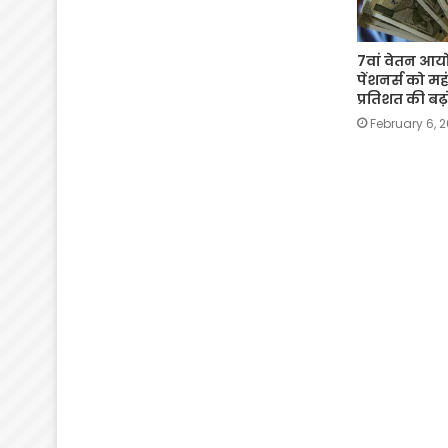
7वां वेतन आयो
पेंशनर्स को महं
प्रतिशत की ब
February 6, 