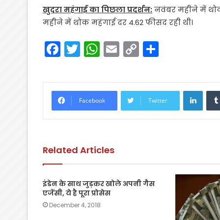
खुदरा महंगाई का पिछला प्रदर्शन:
नवंबर महीने में थ
महीने में थोक महंगाई दर 4.62 फीसद रही थी।
F
T
W
E
C
S
a
w
h
m
o
h
c
itt
a
ai
p
ar
e
er
ts
l
y
e
Linke
Facebook
Twitter
b
A
Li
o
p
n
o
p
k
Related Articles
k
इंडेन के साथ जुड़कर खोले अपनी गैस
एजेंसी, ये है पूरा प्रोसेस
December 4, 2018