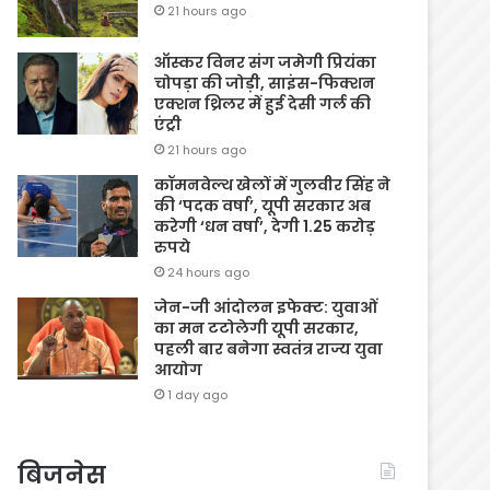
21 hours ago
ऑस्कर विनर संग जमेगी प्रियंका
चोपड़ा की जोड़ी, साइंस-फिक्शन
एक्शन थ्रिलर में हुई देसी गर्ल की
एंट्री
21 hours ago
कॉमनवेल्थ खेलों में गुलवीर सिंह ने
की ‘पदक वर्षा’, यूपी सरकार अब
करेगी ‘धन वर्षा’, देगी 1.25 करोड़
रुपये
24 hours ago
जेन-जी आंदोलन इफेक्ट: युवाओं
का मन टटोलेगी यूपी सरकार,
पहली बार बनेगा स्वतंत्र राज्य युवा
आयोग
1 day ago
बिजनेस