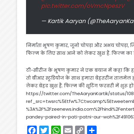
pic.twitter.com/oVmcNpeszV
— Kartik Aaryan (@TheAaryanKar
निर्माता भूषण कुमार, जूनो चोपड़ा और अभय चोपड़ा, जिन्
फिल्म के लिए साथ आने को लेकर खुश हैं. फिल्म का न
टी-सीरीज के भूषण कुमार ने एक बयान में कहा कि हम
तो बीआर स्टूडियोज के साथ हमारा बेहतरीन तालमेल ह
लेकर बेहद खुश हैं. फिल्म की शूटिंग फरवरी में शुरू हो
https://twitter.com/TheAaryanKartik/status/1
ref_src=twsrc%5Etfw%7Ctwcamp%5Etweetemb
%3A%2F%2Fzeenews.india.com%2Fhindi%2Fenter
pandey-paired-in-pati-patni-aur-woh%2F49106
F
T
W
E
C
S