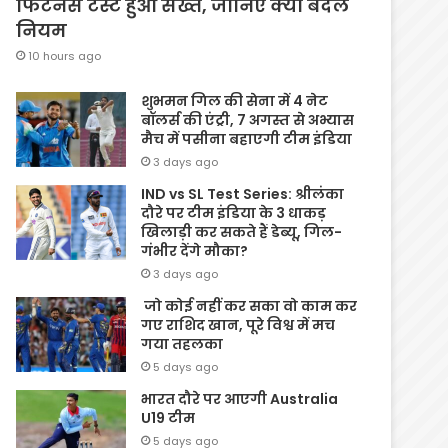
फिटनेस टेस्ट हुआ सख्त, जानिए क्यों बदले
नियम
10 hours ago
शुभमन गिल की सेना में 4 नेट
बॉलर्स की एंट्री, 7 अगस्त से अभ्यास
मैच में पसीना बहाएगी टीम इंडिया
3 days ago
IND vs SL Test Series: श्रीलंका
दौरे पर टीम इंडिया के 3 धाकड़
खिलाड़ी कर सकते हैं डेब्यू, गिल-
गंभीर देंगे मौका?
3 days ago
जो कोई नहीं कर सका वो काम कर
गए राशिद खान, पूरे विश्व में मच
गया तहलका
5 days ago
भारत दौरे पर आएगी Australia
U19 टीम
5 days ago