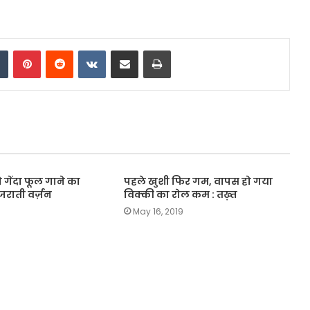
dIn
Tumblr
Pinterest
Reddit
VKontakte
Share via Email
Print
 गेंदा फूल गाने का
पहले खुशी फिर गम, वापस हो गया
जराती वर्ज़न
विक्की का रोल कम : तख़्त
0
May 16, 2019