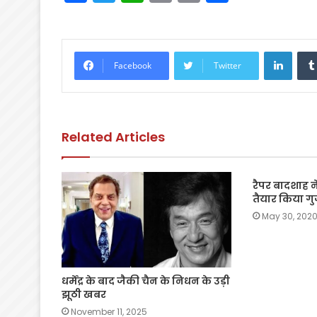
a
w
h
m
o
h
c
itt
a
ai
p
ar
e
er
ts
l
y
e
Linke
Facebook
Twitter
b
A
Li
o
p
n
o
p
k
Related Articles
k
रैपर बादशाह ने
तैयार किया गु
May 30, 202
धर्मेंद्र के बाद जैकी चैन के निधन के उड़ी
झूठी खबर
November 11, 2025