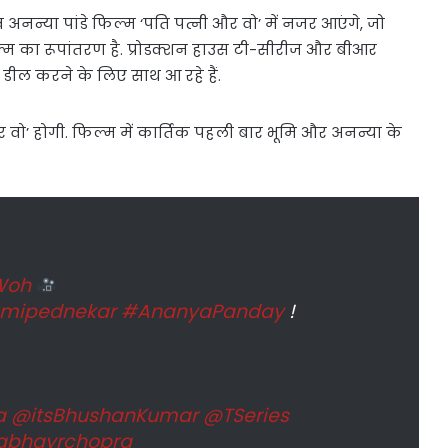
अनन्या पांडे फिल्म ‘पति पत्नी और वो’ में नजर आएंगे, जो
्म का रूपांतरण है. प्रोडक्शन हाउस टी-सीरीज और बीआर
 डील करने के लिए साथ आ रहे हैं.
र वो’ होगी. फिल्म में कार्तिक पहली बार भूमि और अनन्या के
Woh
mipednekar
#AnanyaPanday
!
a
@itsBhushanKumar
@TSeries
bhayrchopra