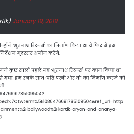
tik)
January 19, 2019
होंने ‘भूतनाथ रिटर्न्‍स’ का निर्माण किया था वे फिर से इस
िर्देशन मुदस्सर अजीज करेंगे.
ने कुछ सालों पहले जब ‘भूतनाथ रिटर्न्‍स’ पर काम किया था
ो गया. हम उनके साथ ‘पति पत्नी और वो’ का निर्माण करने को
गी.
086476691785109504?
ed%7Ctwterm%5E1086476691785109504&ref_url=http
tainment%2Fbollywood%2Fkartik-aryan-and-ananya-
3