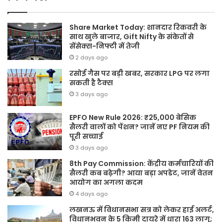
Share Market Today: शानदार रिकवरी के
साथ खुले बाजार, Gift Nifty के संकेतों से
सेंसेक्स-निफ्टी में तेजी
2 days ago
रसोई गैस पर बड़ी खबर, सरकार LPG पर लगा
सकती है टैक्स
3 days ago
EPFO New Rule 2026: ₹25,000 बेसिक
सैलरी वालों को पेंशन? जानें नए PF नियम की
पूरी सच्चाई
3 days ago
8th Pay Commission: केंद्रीय कर्मचारियों की
सैलरी कब बढ़ेगी? आया बड़ा अपडेट, जानें वेतन
आयोग का अगला कदम
4 days ago
लखनऊ में विधानसभा सत्र को लेकर हाई अलर्ट,
विधानभवन के 5 किमी दायरे में धारा 163 लागू;