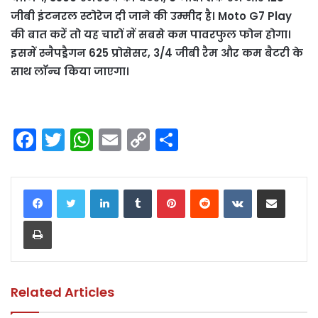
जीबी इंटनरल स्टोरेज दी जाने की उम्मीद है। Moto G7 Play
की बात करें तो यह चारों में सबसे कम पावरफुल फोन होगा।
इसमें स्नैपड्रैगन 625 प्रोसेसर, 3/4 जीबी रैम और कम बैटरी के
साथ लॉन्च किया जाएगा।
F
T
W
E
C
S
a
w
h
m
o
h
c
itt
a
ai
p
ar
LinkedIn
Tumblr
Pinterest
Reddit
VKontakte
Share via Email
e
er
ts
l
y
e
Print
b
A
Li
o
p
n
o
p
k
k
Related Articles