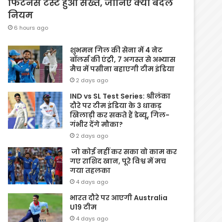
फिटनेस टेस्ट हुआ सख्त, जानिए क्यों बदले
नियम
6 hours ago
शुभमन गिल की सेना में 4 नेट
बॉलर्स की एंट्री, 7 अगस्त से अभ्यास
मैच में पसीना बहाएगी टीम इंडिया
2 days ago
IND vs SL Test Series: श्रीलंका
दौरे पर टीम इंडिया के 3 धाकड़
खिलाड़ी कर सकते हैं डेब्यू, गिल-
गंभीर देंगे मौका?
2 days ago
जो कोई नहीं कर सका वो काम कर
गए राशिद खान, पूरे विश्व में मच
गया तहलका
4 days ago
भारत दौरे पर आएगी Australia
U19 टीम
4 days ago