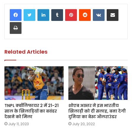
c
itt
a
ai
p
ar
LinkedIn
Tumblr
Pinterest
Reddit
VKontakte
Share via Email
e
er
ts
l
y
e
Print
b
A
Li
o
p
n
o
p
k
k
Related Articles
TNPL क्वॉलिफायर 2 में 21-21
शोएब अख्तर ने इस भारतीय
साल के खिलाड़ियों का बवंडर
खिलाड़ी को दी सलाह, बना देगी
देखने को मिला
दुनिया का बेस्ट ऑलराउंडर
July 11, 2023
July 20, 2022