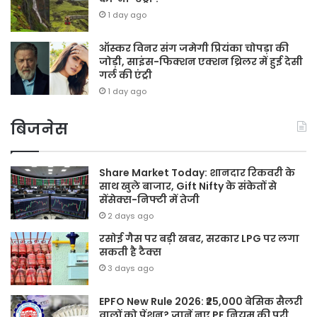
1 day ago
ऑस्कर विनर संग जमेगी प्रियंका चोपड़ा की
जोड़ी, साइंस-फिक्शन एक्शन थ्रिलर में हुई देसी
गर्ल की एंट्री
1 day ago
बिजनेस
Share Market Today: शानदार रिकवरी के
साथ खुले बाजार, Gift Nifty के संकेतों से
सेंसेक्स-निफ्टी में तेजी
2 days ago
रसोई गैस पर बड़ी खबर, सरकार LPG पर लगा
सकती है टैक्स
3 days ago
EPFO New Rule 2026: ₹25,000 बेसिक सैलरी
वालों को पेंशन? जानें नए PF नियम की पूरी