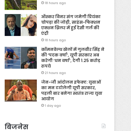
18 hours ago
ऑस्कर विनर संग जमेगी प्रियंका
चोपड़ा की जोड़ी, साइंस-फिक्शन
एक्शन थ्रिलर में हुई देसी गर्ल की
एंट्री
18 hours ago
कॉमनवेल्थ खेलों में गुलवीर सिंह ने
की ‘पदक वर्षा’, यूपी सरकार अब
करेगी ‘धन वर्षा’, देगी 1.25 करोड़
रुपये
21 hours ago
जेन-जी आंदोलन इफेक्ट: युवाओं
का मन टटोलेगी यूपी सरकार,
पहली बार बनेगा स्वतंत्र राज्य युवा
आयोग
1 day ago
बिजनेस