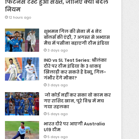
फिटनेस टेस्ट हुआ सख्त, जानिए क्यों बदले
नियम
12 hours ago
शुभमन गिल की सेना में 4 नेट
बॉलर्स की एंट्री, 7 अगस्त से अभ्यास
मैच में पसीना बहाएगी टीम इंडिया
3 days ago
IND vs SL Test Series: श्रीलंका
दौरे पर टीम इंडिया के 3 धाकड़
खिलाड़ी कर सकते हैं डेब्यू, गिल-
गंभीर देंगे मौका?
3 days ago
जो कोई नहीं कर सका वो काम कर
गए राशिद खान, पूरे विश्व में मच
गया तहलका
5 days ago
भारत दौरे पर आएगी Australia
U19 टीम
5 days ago