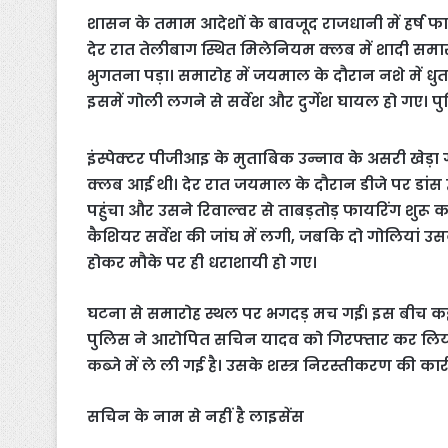
शासन के तमाम आदेशों के बावजूद राजधानी में हर्ष फा
देर रात तेलीबाग स्थित मिलेनियम क्लब में शादी समार
भुगतना पड़ा। समारोह में जयमाल के दौरान नशे में धुत
इसमें गोली लगने से सर्वेश और दुर्गेश घायल हो गए। 
इंस्पेक्टर पीजीआइ के मुताबिक उन्नाव के असरी खेड़ा 
क्लब आई थी। देर रात जयमाल के दौरान डीजे पर डांस हो
पहुंचा और उसने रिवाल्वर से ताबड़तोड़ फायरिंग शुरू
कैशियर सर्वेश की जांघ में लगी, जबकि दो गोलियां उसक
होकर मौके पर ही धराशायी हो गए।
घटना से समारोह स्थल पर भगदड़ मच गई। इस बीच कई 
पुलिस ने आरोपित सचिन यादव को गिरफ्तार कर लिया ह
कब्जे में ले ली गई है। उसके शस्त्र निरस्तीकरण की कार्
सचिन के नाम से नहीं है लाइसेंस