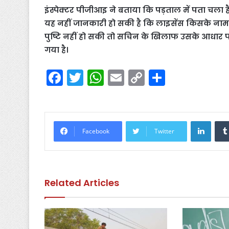
इंस्पेक्टर पीजीआइ ने बताया कि पड़ताल में पता चला 
यह नहीं जानकारी हो सकी है कि लाइसेंस किसके नाम 
पुष्टि नहीं हो सकी तो सचिन के खिलाफ उसके आधार पर क
गया है।
F
T
W
E
C
S
a
w
h
m
o
h
c
itt
a
ai
p
ar
e
er
ts
l
y
e
Linke
Facebook
Twitter
b
A
Li
o
p
n
o
p
k
Related Articles
k